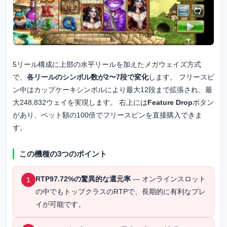
5リール構成に上部の水平リールを加えたメガウェイズ方式
で、
各リールのシンボル数が2〜7段で変化
します。 フリースピ
ン中はカップケーキシンボルにより最大12段まで拡張され、最
大248,832ウェイを実現します。 右上には
Feature Drop
ボタン
があり、ベット額の100倍でフリースピンを直接購入できま
す。
この機種の3つのポイント
RTP97.72%の驚異的な還元率
— オンラインスロット
1
の中でもトップクラスのRTPで、長期的に有利なプレ
イが可能です。