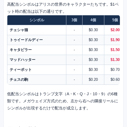
高配当シンボルはアリスの世界のキャラクターたちです。$1ベ
ット時の配当は以下の通りです。
シンボル
3個
4個
5個
チェシャ猫
-
$0.30
$2.00
トゥイードルディー
-
$0.30
$1.90
キャタピラー
-
$0.30
$1.50
マッドハッター
-
$0.30
$1.30
ティーポット
-
$0.30
$0.70
チェスの駒
-
$0.20
$0.60
低配当シンボルはトランプ文字（A・K・Q・J・10・9）の6種
類です。メガウェイズ方式のため、左から右への隣接リールに
シンボルが出現するだけで配当が成立します。