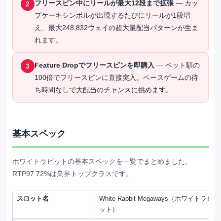
フリースピン中にリールが最大12段まで拡張
— カッ
2
プケーキシンボルが出現するたびにリールが1段増
え、最大248,832ウェイの超大量配当パターンが生ま
れます。
Feature Dropでフリースピンを即購入
— ベット額の
3
100倍でフリースピンに直接突入。ベースゲームの待
ち時間なしで大配当のチャンスに挑めます。
基本スペック
ホワイトラビットの基本スペックを一覧でまとめました。
RTP97.72%は業界トップクラスです。
スロット名
White Rabbit Megaways（ホワイトラビ
ット）