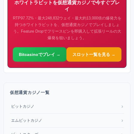
ホワイトラビットを仮想通貨カジノで今すぐプレ
イ
RTP97.72%・最大248,832ウェイ・最大約13,000倍の爆発力を
持つホワイトラビットを、仮想通貨カジノでプレイしましょ
う。Feature Dropでフリースピンを即購入して拡張リールの大
爆発を狙いましょう。
Bitcasinoでプレイ →
スロット一覧を見る →
仮想通貨カジノ一覧
›
ビットカジノ
›
エムビットカジノ