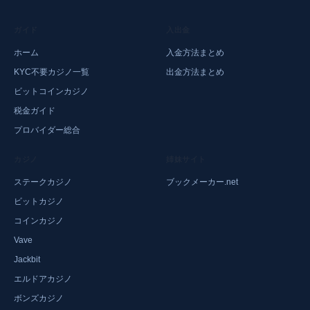
ガイド
入出金
ホーム
入金方法まとめ
KYC不要カジノ一覧
出金方法まとめ
ビットコインカジノ
税金ガイド
プロバイダー総合
カジノ
姉妹サイト
ステークカジノ
ブックメーカー.net
ビットカジノ
コインカジノ
Vave
Jackbit
エルドアカジノ
ボンズカジノ