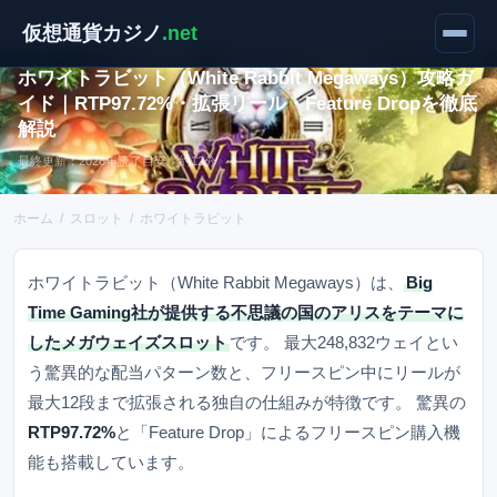
仮想通貨カジノ
.net
スロット攻略
ホワイトラビット（White Rabbit Megaways）攻略ガ
イド｜RTP97.72%・拡張リール・Feature Dropを徹底
解説
最終更新：2026年
読了目安：約12分
ホーム
/
スロット
/
ホワイトラビット
ホワイトラビット（White Rabbit Megaways）は、
Big
Time Gaming社が提供する不思議の国のアリスをテーマに
したメガウェイズスロット
です。 最大248,832ウェイとい
う驚異的な配当パターン数と、フリースピン中にリールが
最大12段まで拡張される独自の仕組みが特徴です。 驚異の
RTP97.72%
と「Feature Drop」によるフリースピン購入機
能も搭載しています。