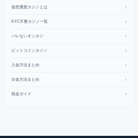
›
仮想通貨カジノとは
›
KYC不要カジノ一覧
›
バレないオンカジ
›
ビットコインカジノ
›
入金方法まとめ
›
出金方法まとめ
›
税金ガイド