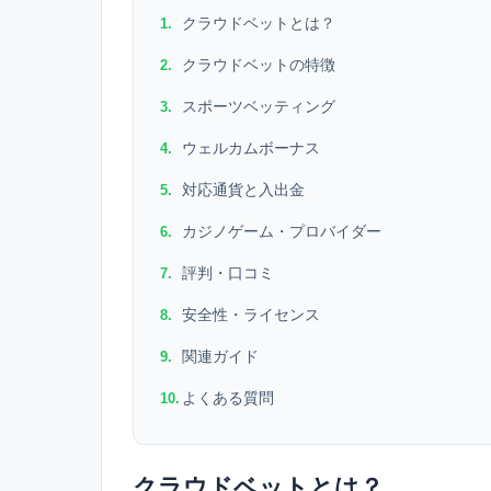
クラウドベットとは？
クラウドベットの特徴
スポーツベッティング
ウェルカムボーナス
対応通貨と入出金
カジノゲーム・プロバイダー
評判・口コミ
安全性・ライセンス
関連ガイド
よくある質問
クラウドベットとは？