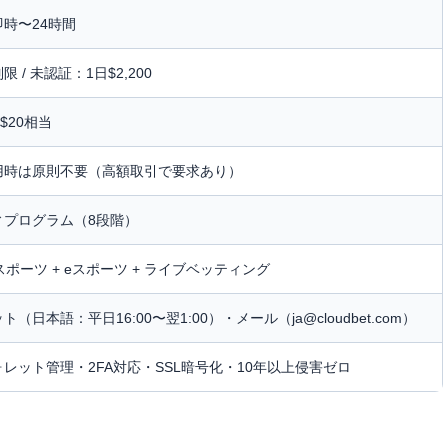
時〜24時間
 / 未認証：1日$2,200
/ $20相当
用時は原則不要（高額取引で要求あり）
ィプログラム（8段階）
スポーツ + eスポーツ + ライブベッティング
（日本語：平日16:00〜翌1:00）・メール（ja@cloudbet.com）
レット管理・2FA対応・SSL暗号化・10年以上侵害ゼロ