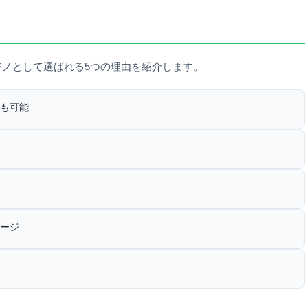
ノとして選ばれる5つの理由を紹介します。
入も可能
ケージ