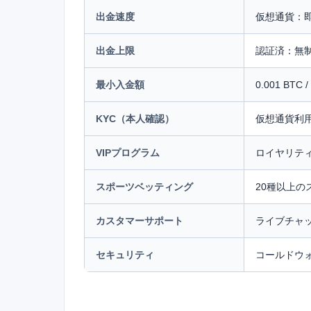
出金速度
仮想通貨：即
出金上限
認証済：無制限
最小入金額
0.001 BTC 
KYC（本人確認）
仮想通貨利
VIPプログラム
ロイヤリテ
スポーツベッティング
20種以上の
カスタマーサポート
ライブチャット
セキュリティ
コールドウォ