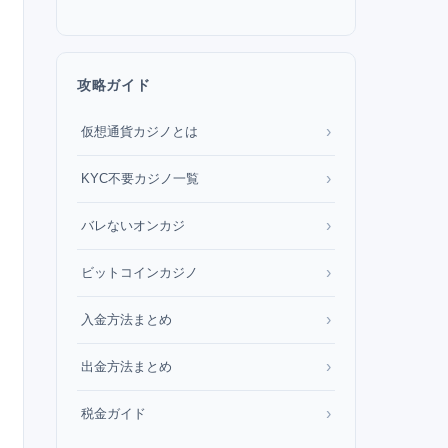
攻略ガイド
›
仮想通貨カジノとは
›
KYC不要カジノ一覧
›
バレないオンカジ
›
ビットコインカジノ
›
入金方法まとめ
›
出金方法まとめ
›
税金ガイド