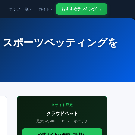
おすすめランキング →
カジノ一覧
ガイド
・スポーツベッティングを
当サイト限定
クラウドベット
最大$2,500＋10%レーキバック
公式サイトへ登録（無料）