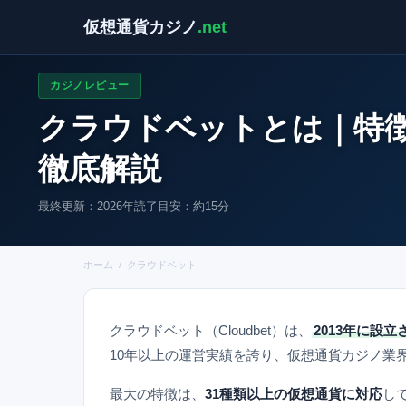
仮想通貨カジノ
.net
カジノレビュー
クラウドベットとは｜特
徹底解説
最終更新：2026年
読了目安：約15分
ホーム
/
クラウドベット
クラウドベット（Cloudbet）は、
2013年に設
10年以上の運営実績を誇り、仮想通貨カジノ業
最大の特徴は、
31種類以上の仮想通貨に対応
し