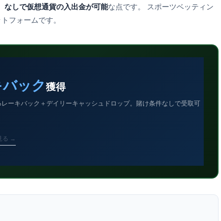
認）なしで仮想通貨の入出金が可能
な点です。 スポーツベッティン
ットフォームです。
ーキバック
獲得
ら10%レーキバック＋デイリーキャッシュドロップ。賭け条件なしで受取可
る →