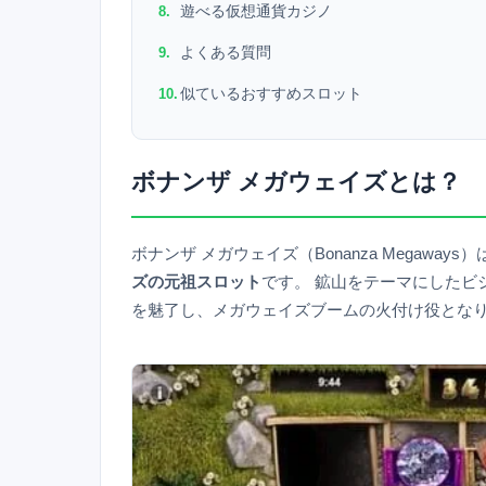
遊べる仮想通貨カジノ
よくある質問
似ているおすすめスロット
ボナンザ メガウェイズとは？
ボナンザ メガウェイズ（Bonanza Megaways）
ズの元祖スロット
です。 鉱山をテーマにしたビ
を魅了し、メガウェイズブームの火付け役とな