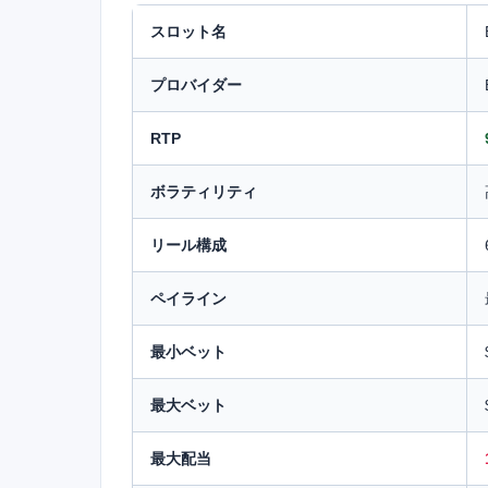
スロット名
プロバイダー
RTP
ボラティリティ
リール構成
ペイライン
最小ベット
最大ベット
最大配当