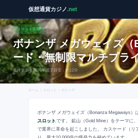
仮想通貨カジノ
.net
スロット攻略
ボナンザ メガウェイズ（
ード・無制限マルチプラ
最終更新：2026年
読了目安：約12分
ホーム
/
スロット
/
ボナンザ
ボナンザ メガウェイズ（Bonanza Megaways）
スロット
です。 鉱山（Gold Mine）をテーマに
で業界に革命を起こしました。 カスケード（リ
り、最大10,000倍の爆発力を秘めています。