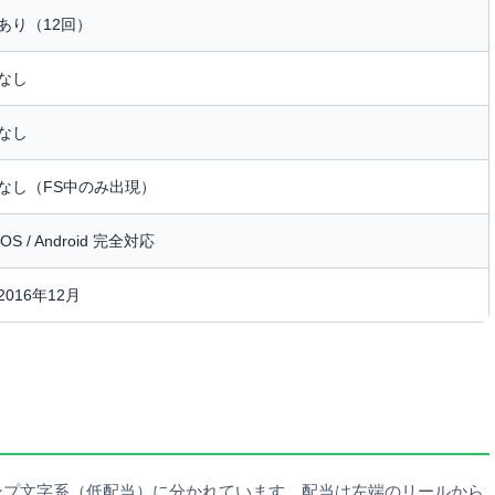
あり（12回）
なし
なし
なし（FS中のみ出現）
iOS / Android 完全対応
2016年12月
ンプ文字系（低配当）に分かれています。配当は左端のリールから