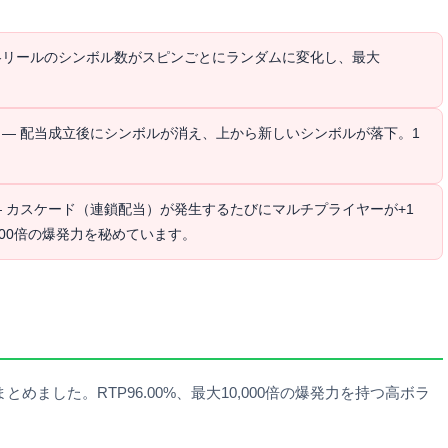
各リールのシンボル数がスピンごとにランダムに変化し、最大
— 配当成立後にシンボルが消え、上から新しいシンボルが落下。1
 カスケード（連鎖配当）が発生するたびにマルチプライヤーが+1
000倍の爆発力を秘めています。
ました。RTP96.00%、最大10,000倍の爆発力を持つ高ボラ