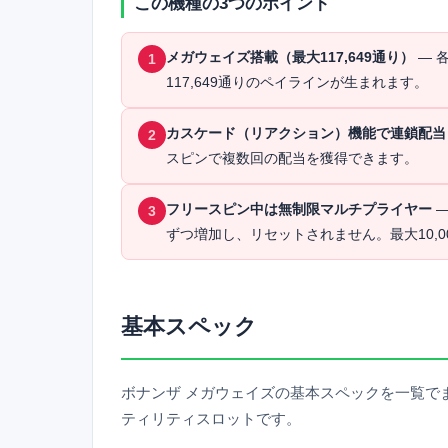
この機種の3つのポイント
メガウェイズ搭載（最大117,649通り）
— 
1
117,649通りのペイラインが生まれます。
カスケード（リアクション）機能で連鎖配当
2
スピンで複数回の配当を獲得できます。
フリースピン中は無制限マルチプライヤー
—
3
ずつ増加し、リセットされません。最大10,
基本スペック
ボナンザ メガウェイズの基本スペックを一覧でまとめ
ティリティスロットです。