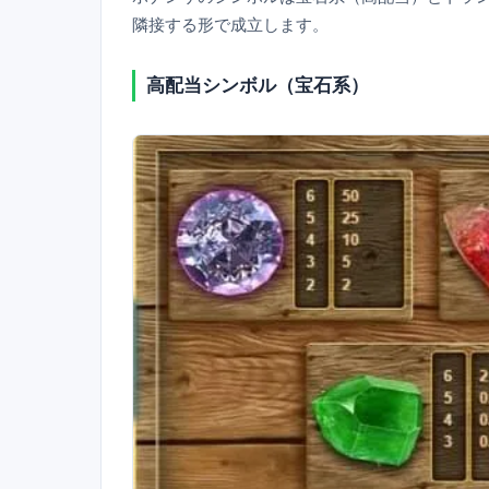
隣接する形で成立します。
高配当シンボル（宝石系）