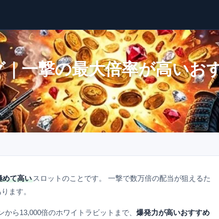
｜一撃の最大倍率が高いおすすめ
が極めて高い
スロットのことです。 一撃で数万倍の配当が狙えるた
あります。
ンから13,000倍のホワイトラビットまで、
爆発力が高いおすすめ