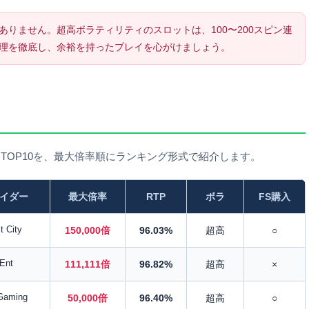
りません。超高ボラティリティのスロットは、100〜200スピン連
理を徹底し、余裕を持ったプレイを心がけましょう。
トTOP10を、最大倍率順にランキング形式で紹介します。
イダー
最大倍率
RTP
ボラ
FS購入
t City
150,000倍
96.03%
超高
○
Ent
111,111倍
96.82%
超高
×
Gaming
50,000倍
96.40%
超高
○