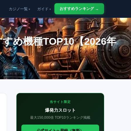
おすすめランキング →
カジノ一覧
ガイド
機種TOP10【2026年
当サイト限定
爆発力スロット
最大150,000倍 TOP10ランキング掲載
公式サイトへ登録（無料）