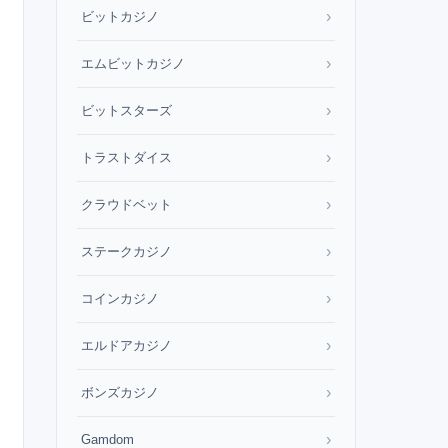
›
ビットカジノ
›
エムビットカジノ
›
ビットスターズ
›
トラストダイス
›
クラウドベット
›
ステークカジノ
›
コインカジノ
›
エルドアカジノ
›
ボンズカジノ
›
Gamdom