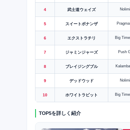
Nolimi
4
武士道ウェイズ
Pragmat
5
スイートボナンザ
Big Tim
6
エクストラチリ
Push 
7
ジャミンジャーズ
Kalamb
8
ブレイジングブル
Nolimi
9
デッドウッド
Big Tim
10
ホワイトラビット
TOP5を詳しく紹介