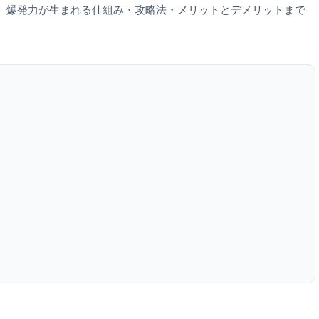
。 爆発力が生まれる仕組み・攻略法・メリットとデメリットまで