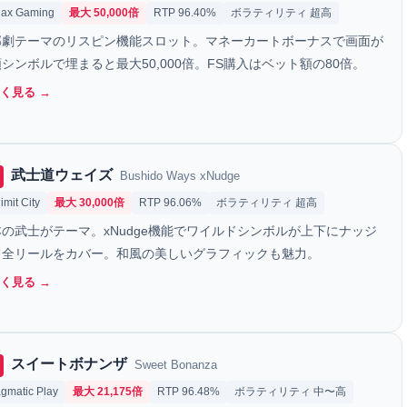
lax Gaming
最大
50,000倍
RTP
96.40%
ボラティリティ
超高
部劇テーマのリスピン機能スロット。マネーカートボーナスで画面が
シンボルで埋まると最大50,000倍。FS購入はベット額の80倍。
く見る →
武士道ウェイズ
Bushido Ways xNudge
imit City
最大
30,000倍
RTP
96.06%
ボラティリティ
超高
の武士がテーマ。xNudge機能でワイルドシンボルが上下にナッジ
て全リールをカバー。和風の美しいグラフィックも魅力。
く見る →
スイートボナンザ
Sweet Bonanza
gmatic Play
最大
21,175倍
RTP
96.48%
ボラティリティ
中〜高