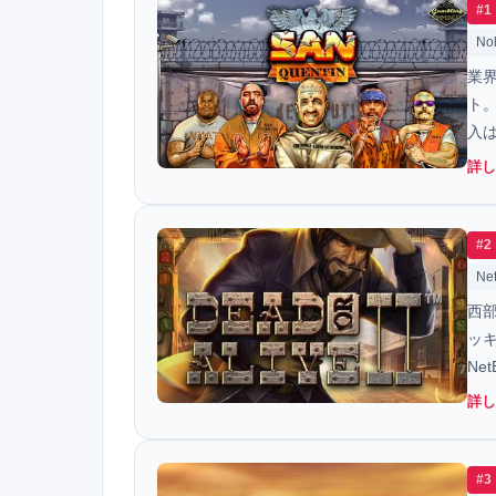
#
1
Nol
業界
ト。
入は
詳し
#
2
Ne
西部
ッキ
Ne
詳し
#
3