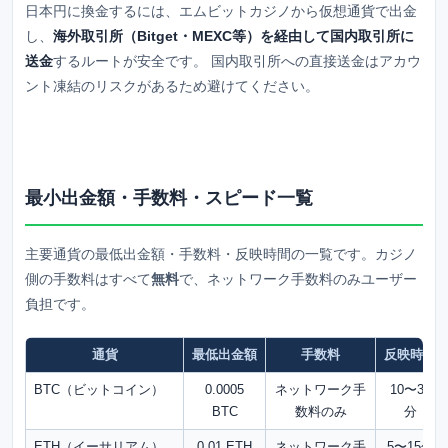
日本円に換金するには、
エムビットカジノ
から仮想通貨で出金
し、
海外取引所（Bitget・MEXC等）を経由して国内取引所に
送金
するルートが安全です。 国内取引所への直接送金はアカウ
ント凍結のリスクがあるため避けてください。
最小出金額・手数料・スピード一覧
主要通貨の最低出金額・手数料・反映時間の一覧です。カジノ
側の手数料はすべて
無料
で、ネットワーク手数料のみユーザー
負担です。
通貨
最低出金額
手数料
反映時間
BTC（ビットコイン）
0.0005
ネットワーク手
10〜30
BTC
数料のみ
分
ETH（イーサリアム）
0.01 ETH
ネットワーク手
5〜15分