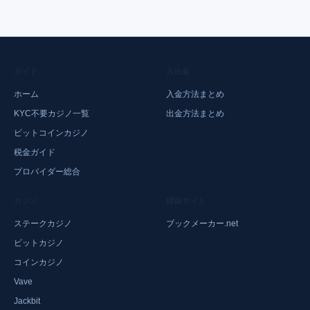
ガイド
入出金
ホーム
入金方法まとめ
KYC不要カジノ一覧
出金方法まとめ
ビットコインカジノ
税金ガイド
プロバイダー総合
カジノ
姉妹サイト
ステークカジノ
ブックメーカー.net
ビットカジノ
コインカジノ
Vave
Jackbit