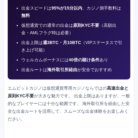
出金スピードは
95%が15分以内
、カジノ側手数料は
無料
仮想通貨での通常の出金は
原則KYC不要
（高額出
金・AMLフラグ時は必要）
出金上限は
週3BTC・月10BTC
（VIPステータスで引
き上げ可能）
ウェルカムボーナスには
40倍の賭け条件
あり
出金ルートは
海外取引所経由
が安全でおすすめ
エムビットカジノ
は仮想通貨専用カジノならではの
高速出金と
原則KYC不要
が大きな魅力です。 出金上限はありますが、一般
的なプレイヤーには十分な範囲です。 海外取引所を経由した安
全な出金ルートを活用して、スムーズな出金体験をお楽しみく
ださい。