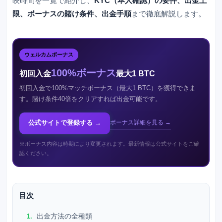
映時間を一覧で紹介し、
KYC（本人確認）の要件、出金上
限、ボーナスの賭け条件、出金手順
まで徹底解説します。
ウェルカムボーナス
100%ボーナス
初回入金
最大1 BTC
初回入金で100%マッチボーナス（最大1 BTC）を獲得できま
す。賭け条件40倍をクリアすれば出金可能です。
公式サイトで登録する →
ボーナス詳細を見る →
※ボーナス内容は時期により変更されます。最新情報は公式サイトをご確
認ください。
目次
出金方法の全種類