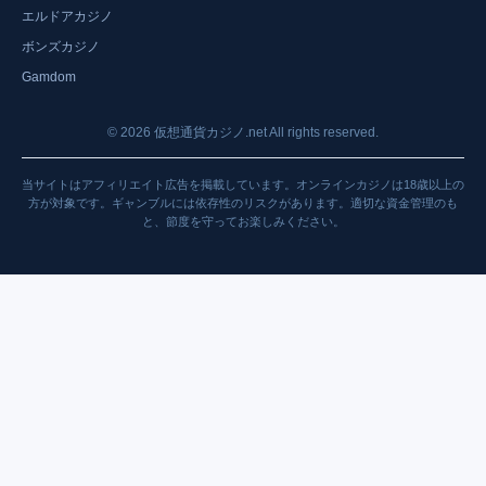
エルドアカジノ
ボンズカジノ
Gamdom
©
2026
仮想通貨カジノ.net All rights reserved.
当サイトはアフィリエイト広告を掲載しています。オンラインカジノは18歳以上の
方が対象です。ギャンブルには依存性のリスクがあります。適切な資金管理のも
と、節度を守ってお楽しみください。