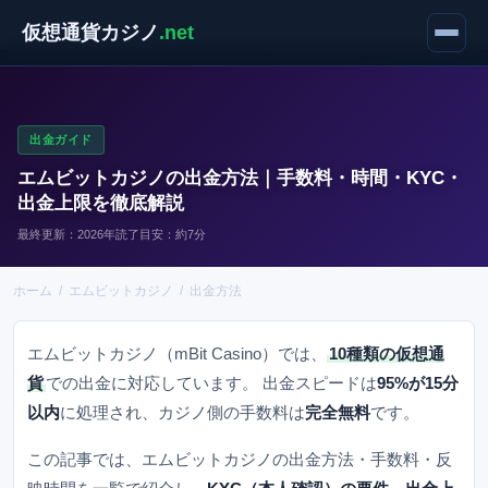
仮想通貨カジノ
.net
出金ガイド
エムビットカジノの出金方法｜手数料・時間・KYC・
出金上限を徹底解説
最終更新：2026年
読了目安：約7分
ホーム
/
エムビットカジノ
/
出金方法
エムビットカジノ
（
mBit Casino
）では、
10種類の仮想通
貨
での出金に対応しています。 出金スピードは
95%が15分
以内
に処理され、カジノ側の手数料は
完全無料
です。
この記事では、
エムビットカジノ
の出金方法・手数料・反