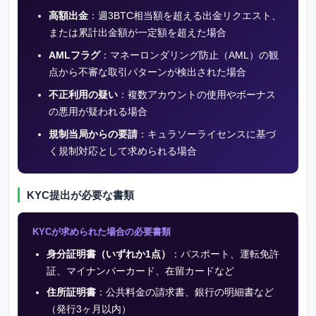
高額出金
：週3BTC相当額を超える出金リクエスト、
または累計出金額が一定額を超えた場合
AMLフラグ
：マネーロンダリング防止（AML）の観
点から不審な取引パターンが検出された場合
不正利用の疑い
：複数アカウントの使用やボーナス
の悪用が疑われる場合
規制当局からの要請
：キュラソーライセンスに基づ
く規制対応として求められる場合
KYC提出が必要な書類
KYCが求められた場合の必要書類
身分証明書（いずれか1点）
：パスポート、運転免許
証、マイナンバーカード、在留カードなど
住所証明書
：公共料金の請求書、銀行の明細書など
（発行3ヶ月以内）