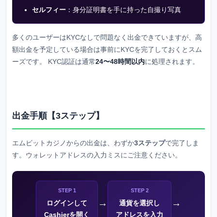
セルフィー
：身分証明書を手に持った自撮り写真
多くのユーザーはKYCなしで問題なく出金できていますが、高
額出金を予定している場合は事前にKYCを完了しておくとスム
ーズです。 KYC認証は通常
24〜48時間以内
に処理されます。
出金手順【3ステップ】
エムビットカジノ
からの出金は、わずか
3ステップ
で完了しま
す。ウォレットアドレスの入力ミスにご注意ください。
STEP 1
STEP 2
→
→
ログインして
通貨を選択し
Cashierを開く
アドレスを入力