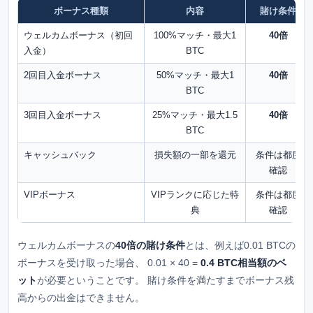
ボーナス種類
内容
賭け条件
ウェルカムボーナス（初回
100%マッチ・最大1
40倍
入金）
BTC
2回目入金ボーナス
50%マッチ・最大1
40倍
BTC
3回目入金ボーナス
25%マッチ・最大1.5
40倍
BTC
キャッシュバック
損失額の一部を還元
条件は都度
確認
VIPボーナス
VIPランクに応じた特
条件は都度
典
確認
ウェルカムボーナスの
40倍の賭け条件
とは、例えば0.01 BTCの
ボーナスを受け取った場合、 0.01 × 40 =
0.4 BTC相当額のベ
ット
が必要ということです。 賭け条件を満たすまでボーナス残
高からの出金はできません。