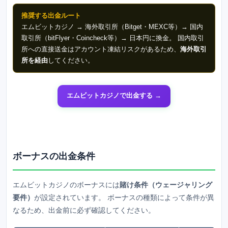
推奨する出金ルート
エムビットカジノ
→ 海外取引所（Bitget・MEXC等）→ 国内
取引所（bitFlyer・Coincheck等）→ 日本円に換金。 国内取引
所への直接送金はアカウント凍結リスクがあるため、
海外取引
所を経由
してください。
エムビットカジノで出金する →
ボーナスの出金条件
エムビットカジノ
のボーナスには
賭け条件（ウェージャリング
要件）
が設定されています。 ボーナスの種類によって条件が異
なるため、出金前に必ず確認してください。