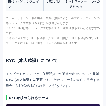
BNB（バイナンスコイ
0.02 BNB
ネットワーク手
5〜10分
ン）
数料のみ
※
エムビットカジノ
側の出金手数料は無料ですが、各ブロックチェーンの
ネットワーク手数料（ガス代）が別途かかります。
※XRP・TRXはネットワーク手数料が安く、送金速度も速いためおすすめ
です。
※週間出金上限は3 BTC相当額、月間出金上限は10 BTC相当額です。VIP
ステータスにより上限が引き上げられる場合があります。
KYC（本人確認）について
エムビットカジノ
では、仮想通貨での通常の出金において
原則
KYC（本人確認）は不要
です。 ただし、一定の条件に該当する
場合にはKYCが求められることがあります。
KYCが求められるケース