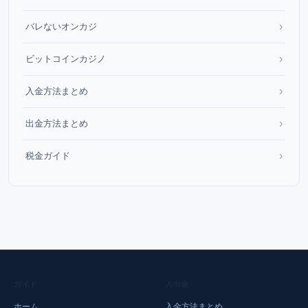
›
バレないオンカジ
›
ビットコインカジノ
›
入金方法まとめ
›
出金方法まとめ
›
税金ガイド
ガイド
入出金
ホーム
入金方法まとめ