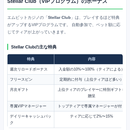
Stellar Club（VIPプログラム）のボーナス
エムビットカジノの「
Stellar Club
」は、プレイするほど特典
がアップするVIPプログラムです。 自動参加で、ベット額に応
じてティアが上がっていきます。
Stellar Clubの主な特典
特典
内容
週次リロードボーナス
入金額の10%〜100%（ティアによる）
フリースピン
定期的に付与（上位ティアほど多い）
月次ギフト
上位ティアのプレイヤーに特別ギフトを
贈呈
専属VIPマネージャー
トップティアで専属マネージャーが付く
デイリーキャッシュバッ
ティアに応じて2%〜15%
ク