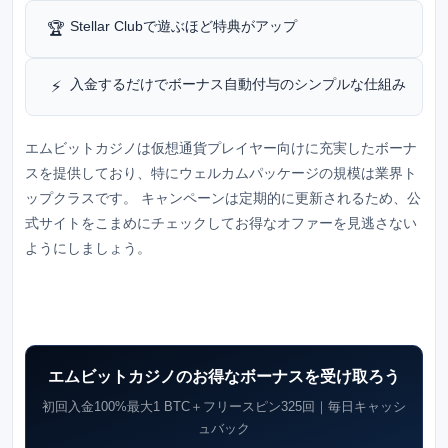
Stellar Clubで遊ぶほど特典がアップ
🏆
入金するだけでボーナス自動付与のシンプルな仕組み
⚡
エムビットカジノは仮想通貨プレイヤー向けに充実したボーナ
スを提供しており、特にウェルカムパッケージの規模は業界ト
ップクラスです。 キャンペーンは定期的に更新されるため、公
式サイトをこまめにチェックしてお得なオファーを見逃さない
ようにしましょう。
エムビットカジノのお得なボーナスを受け取ろう
初回入金100%最大1 BTC＋フリースピン325回｜毎日キャッシ
ュバック