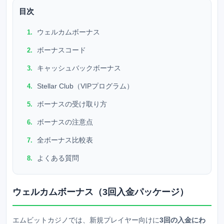
目次
ウェルカムボーナス
ボーナスコード
キャッシュバックボーナス
Stellar Club（VIPプログラム）
ボーナスの受け取り方
ボーナスの注意点
全ボーナス比較表
よくある質問
ウェルカムボーナス（3回入金パッケージ）
エムビットカジノでは、新規プレイヤー向けに
3回の入金にわ