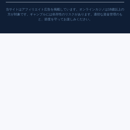
当サイトはアフィリエイト広告を掲載しています。オンラインカジノは18歳以上の
方が対象です。ギャンブルには依存性のリスクがあります。適切な資金管理のも
と、節度を守ってお楽しみください。