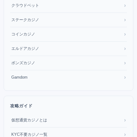
›
クラウドベット
›
ステークカジノ
›
コインカジノ
›
エルドアカジノ
›
ボンズカジノ
›
Gamdom
攻略ガイド
›
仮想通貨カジノとは
›
KYC不要カジノ一覧