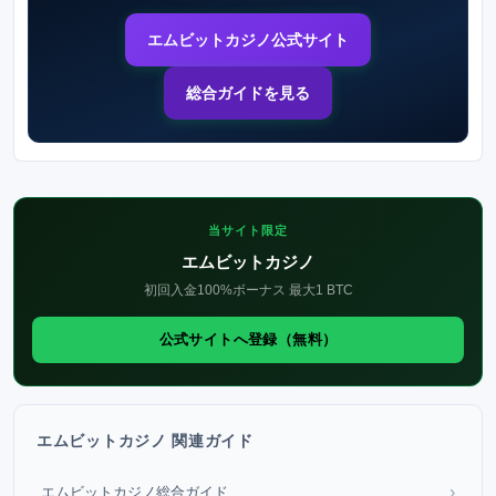
エムビットカジノ公式サイト
総合ガイドを見る
当サイト限定
エムビットカジノ
初回入金100%ボーナス 最大1 BTC
公式サイトへ登録（無料）
エムビットカジノ 関連ガイド
›
エムビットカジノ総合ガイド