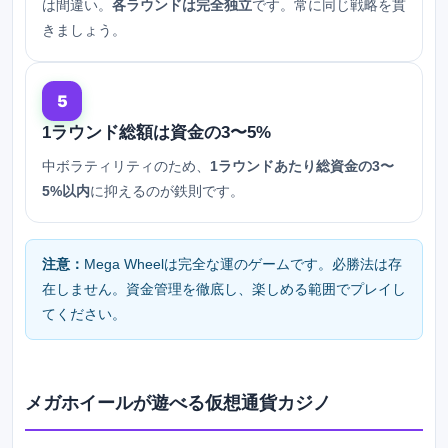
は間違い。
各ラウンドは完全独立
です。常に同じ戦略を貫
きましょう。
5
1ラウンド総額は資金の3〜5%
中ボラティリティのため、
1ラウンドあたり総資金の3〜
5%以内
に抑えるのが鉄則です。
注意：
Mega Wheelは完全な運のゲームです。必勝法は存
在しません。資金管理を徹底し、楽しめる範囲でプレイし
てください。
メガホイールが遊べる仮想通貨カジノ