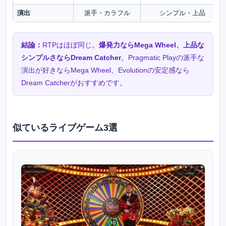
演出
派手・カラフル
シンプル・上品
結論：
RTPはほぼ同じ。
爆発力ならMega Wheel、上品な
シンプルさならDream Catcher
。Pragmatic Playの派手な
演出が好きならMega Wheel、Evolutionの安定感なら
Dream Catcherがおすすめです。
似ているライブゲーム3選