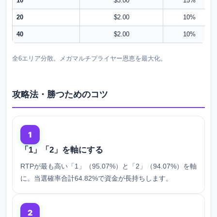
10
$3.00
15%
20
$2.00
10%
40
$2.00
10%
全6エリア分散。メガマルチプライヤー恩恵を最大化。
攻略法・勝つためのコツ
1
「1」「2」を軸にする
RTPが最も高い「1」（95.07%）と「2」（94.07%）を軸
に。当選確率合計64.82%で資金が長持ちします。
2