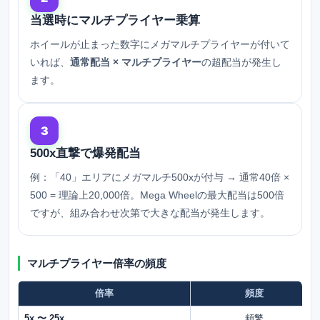
当選時にマルチプライヤー乗算
ホイールが止まった数字にメガマルチプライヤーが付いて
いれば、
通常配当 × マルチプライヤー
の超配当が発生し
ます。
3
500x直撃で爆発配当
例：「40」エリアにメガマルチ500xが付与 → 通常40倍 ×
500 = 理論上20,000倍。Mega Wheelの最大配当は500倍
ですが、組み合わせ次第で大きな配当が発生します。
マルチプライヤー倍率の頻度
倍率
頻度
5x 〜 25x
頻繁