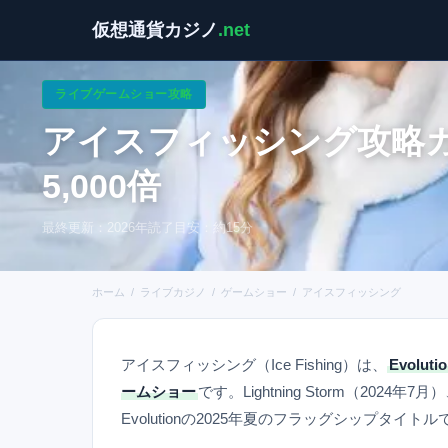
仮想通貨カジノ
.net
ライブゲームショー攻略
アイスフィッシング攻略ガイ
5,000倍
最終更新：2026年
読了目安：約15分
ホーム
/
ライブカジノ
/
ゲームショー
/
アイスフィッシング
アイスフィッシング（Ice Fishing）は、
Evolu
ームショー
です。Lightning Storm（2024
Evolutionの2025年夏のフラッグシップタイトル