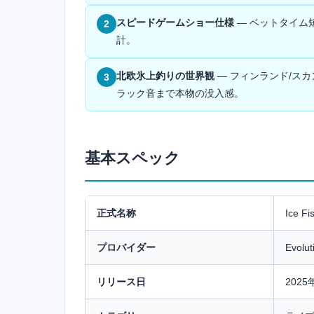
スピードゲームショー仕様
— ベットタイム
2
計。
北欧氷上釣りの世界観
— フィンランド/ス
3
ラック音まで本物の没入感。
基本スペック
正式名称
Ice 
プロバイダー
Evolu
リリース日
2025