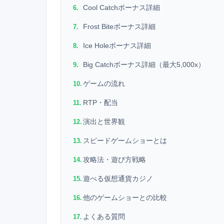
Cool Catchボーナス詳細
Frost Biteボーナス詳細
Ice Holeボーナス詳細
Big Catchボーナス詳細（最大5,000x）
ゲームの流れ
RTP・配当
演出と世界観
スピードゲームショーとは
攻略法・遊び方戦略
遊べる仮想通貨カジノ
他のゲームショーとの比較
よくある質問