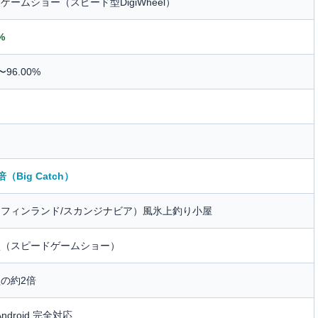
ゲームショー（スピード型DigiWheel）
%
〜96.00%
0倍（Big Catch）
フィンランド/スカンジナビア）風氷上釣り小屋
型（スピードゲームショー）
の約2倍
 Android 完全対応