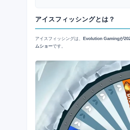
アイスフィッシングとは？
アイスフィッシングは、
Evolution Gam
ムショー
です。