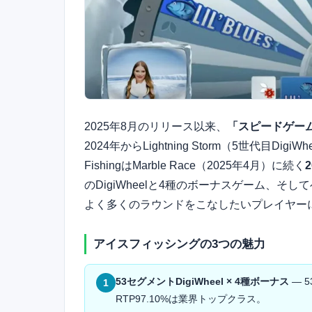
2025年8月のリリース以来、
「スピードゲー
2024年からLightning Storm（5世代目
FishingはMarble Race（2025年4月）に続く
のDigiWheelと4種のボーナスゲーム、そ
よく多くのラウンドをこなしたいプレイヤー
アイスフィッシングの3つの魅力
53セグメントDigiWheel × 4種ボーナス
— 
1
RTP97.10%は業界トップクラス。