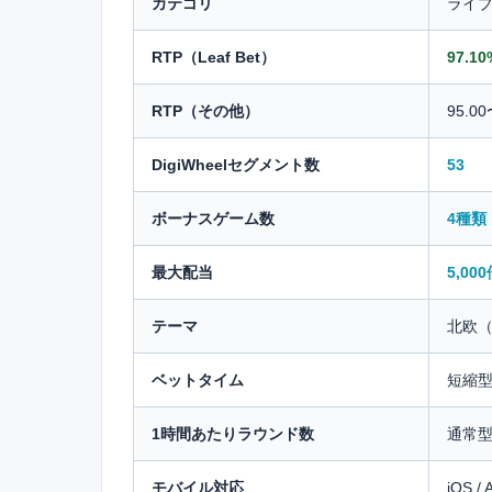
カテゴリ
ライブ
RTP（Leaf Bet）
97.10
RTP（その他）
95.00
DigiWheelセグメント数
53
ボーナスゲーム数
4種類
最大配当
5,00
テーマ
北欧（
ベットタイム
短縮
1時間あたりラウンド数
通常型
モバイル対応
iOS /