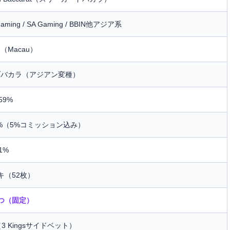
Gaming / SA Gaming / BBIN他アジア系
（Macau）
ブバカラ（アジアン変種）
.59%
8%（5%コミッション込み）
41%
キ（52枚）
つ（固定）
（3 Kingsサイドベット）