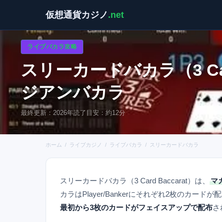
仮想通貨カジノ
.net
ライブバカラ攻略
スリーカードバカラ（3 Ca
ジアンバカラ
最終更新：2026年
読了目安：約12分
ホーム
/
ライブカジノ
/
ライブバカラ
/
スリーカードバカラ
スリーカードバカラ（3 Card Baccarat）は、
マ
カラはPlayer/Bankerにそれぞれ2枚のカ
最初から3枚のカードがフェイスアップで配布
さ