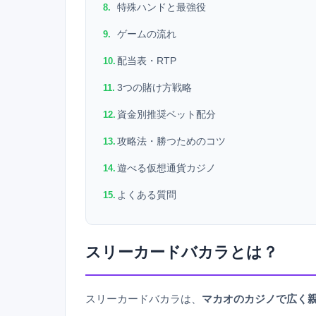
特殊ハンドと最強役
ゲームの流れ
配当表・RTP
3つの賭け方戦略
資金別推奨ベット配分
攻略法・勝つためのコツ
遊べる仮想通貨カジノ
よくある質問
スリーカードバカラとは？
スリーカードバカラは、
マカオのカジノで広く