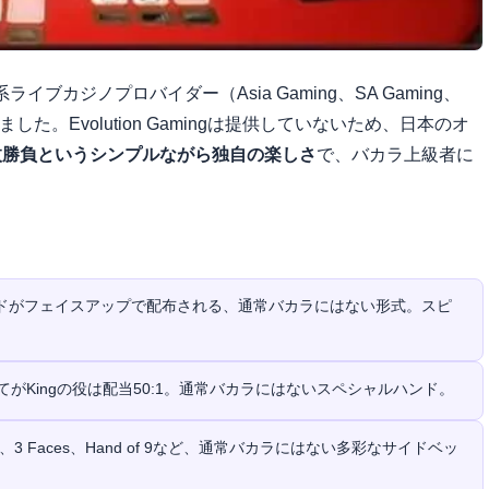
カジノプロバイダー（Asia Gaming、SA Gaming、
た。Evolution Gamingは提供していないため、日本のオ
枚勝負というシンプルながら独自の楽しさ
で、バカラ上級者に
ードがフェイスアップで配布される、通常バカラにはない形式。スピ
てがKingの役は配当50:1。通常バカラにはないスペシャルハンド。
nus、3 Faces、Hand of 9など、通常バカラにはない多彩なサイドベッ