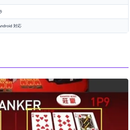
秒
 Android 対応