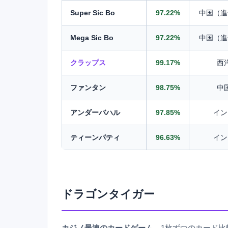
Super Sic Bo
97.22%
中国（進
Mega Sic Bo
97.22%
中国（進
クラップス
99.17%
西
ファンタン
98.75%
中
アンダーバハル
97.85%
イン
ティーンパティ
96.63%
イン
ドラゴンタイガー
カジノ最速のカードゲーム
。1枚ずつのカード比