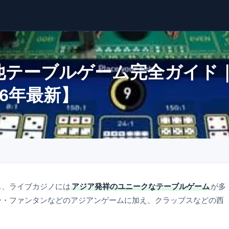
他テーブルゲーム完全ガイド
6年最新】
も、ライブカジノには
アジア発祥のユニークなテーブルゲーム
が多
ー・ファンタンなどのアジアンゲームに加え、クラップスなどの西