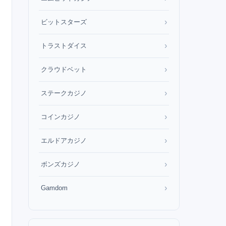
›
ビットスターズ
›
トラストダイス
›
クラウドベット
›
ステークカジノ
›
コインカジノ
›
エルドアカジノ
›
ボンズカジノ
›
Gamdom