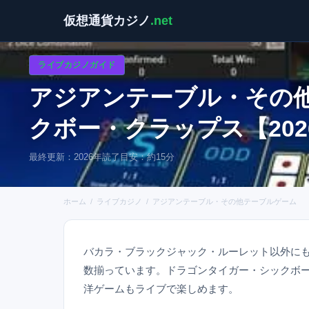
仮想通貨カジノ
.net
ライブカジノガイド
アジアンテーブル・その
クボー・クラップス【202
最終更新：2026年
読了目安：約15分
ホーム
/
ライブカジノ
/
アジアンテーブル・その他テーブルゲーム
バカラ・ブラックジャック・ルーレット以外に
数揃っています。ドラゴンタイガー・シックボ
洋ゲームもライブで楽しめます。