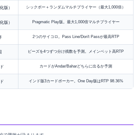
シックボー＋ランダムマルチプライヤー（最大1,000倍）
化版）
Pragmatic Play版。最大1,000倍マルチプライヤー
化版）
2つのサイコロ。Pass Line/Don't Passが最高RTP
洋
ビーズを4つずつ分け残数を予測。メインベット高RTP
国
カードがAndar/Baharどちらに出るか予測
ド
インド版3カードポーカー。One Day版はRTP 98.36%
ド
較で勝敗が決まります。