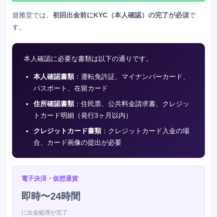
遊雅堂
では、
初回出金前にKYC（本人確認）の完了が必須
で
す。
本人確認に必要な書類は以下の通りです。
本人確認書類
：運転免許証、マイナンバーカード、
パスポート、在留カード
住所確認書類
：住民票、公共料金請求書、クレジッ
トカード明細（発行3ヶ月以内）
クレジットカード書類
：クレジットカード入金の場
合、カード画像の提出が必要
電子決済・仮想通貨
即時〜24時間
に出金処理が完了