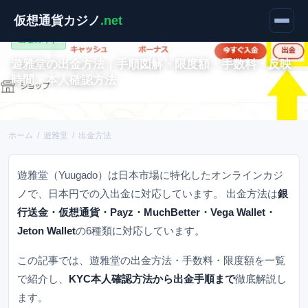
仮想通貨カジノ
.net
出金ガイド
遊雅堂の出金方法｜手順図解・限度額・手数料・反映
時間・本人確認方法
最終更新：2026年
読了目安：約8分
ホーム
/
遊雅堂
/
出金方法
遊雅堂
（
Yuugado
）は日本市場に特化したオンラインカジ
ノで、日本円での入出金に対応しています。 出金方法は
銀
行送金・仮想通貨・Payz・MuchBetter・Vega Wallet・
Jeton Wallet
の6種類に対応しています。
この記事では、
遊雅堂
の出金方法・手数料・限度額を一覧
で紹介し、
KYC本人確認方法から出金手順まで
徹底解説し
ます。