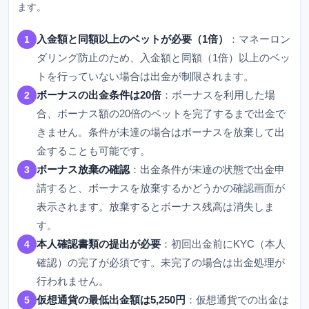
ます。
入金額と同額以上のベットが必要（1倍）
：マネーロン
1
ダリング防止のため、入金額と同額（1倍）以上のベッ
トを行っていない場合は出金が制限されます。
ボーナスの出金条件は20倍
：ボーナスを利用した場
2
合、ボーナス額の20倍のベットを完了するまで出金で
きません。条件が未達の場合はボーナスを放棄して出
金することも可能です。
ボーナス放棄の確認
：出金条件が未達の状態で出金申
3
請すると、ボーナスを放棄するかどうかの確認画面が
表示されます。放棄するとボーナス残高は消失しま
す。
本人確認書類の提出が必要
：初回出金前にKYC（本人
4
確認）の完了が必須です。未完了の場合は出金処理が
行われません。
仮想通貨の最低出金額は5,250円
：仮想通貨での出金は
5