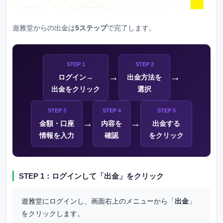
遊雅堂
からの出金は
5ステップ
で完了します。
STEP 1
STEP 2
→
→
ログイン→
出金方法を
出金をクリック
選択
STEP 3
STEP 4
STEP 5
→
→
金額・口座
内容を
出金する
情報を入力
確認
をクリック
STEP 1：ログインして「出金」をクリック
遊雅堂
にログインし、画面右上のメニューから「
出金
」
をクリックします。