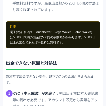
手数料無料ですが、最低出金額が5,250円と他の方法よ
り高く設定されています。
注意
電子決済（Payz・MuchBetter・Vega Wallet・Jeton Wallet）
は5,500円未満の出金に550円の手数料がかかります。5,500円
以上の出金であれば手数料は無料です。
出金できない原因と対処法
遊雅堂
で出金できない場合、以下の7つの原因が考えられま
す。
KYC（本人確認）が未完了
：初回出金前に本人確認書
1
類の提出が必要です。アカウント設定から書類をアッ