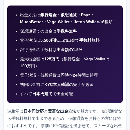
出金方法は
銀行送金・仮想通貨・Payz・
MuchBetter・Vega Wallet・Jeton Wallet
の6種類
仮想通貨での出金は
手数料無料
電子決済は
5,500円以上の出金で手数料無料
銀行送金の手数料は
出金額の1.5%
最大出金額は
125万円
（銀行送金・Vega Walletは
100万円）
電子決済・仮想通貨は
即時〜24時間
に処理
初回出金前に
KYC本人確認
の完了が必須
すべて
日本円建て
で出金可能
遊雅堂
は
日本円対応
と
豊富な出金方法
が魅力です。 仮想通貨な
ら手数料無料で出金できるため、仮想通貨をお持ちの方には特
におすすめです。 事前にKYC認証を済ませて、スムーズな出金