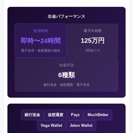
出金パフォーマンス
最大出金額
処理時間
125万円
即時〜24時間
1回あたり
電子決済・仮想通貨の場合
出金方法
6種類
銀行送金・仮想通貨・電子決済
銀行送金
仮想通貨
Payz
MuchBetter
Vega Wallet
Jeton Wallet