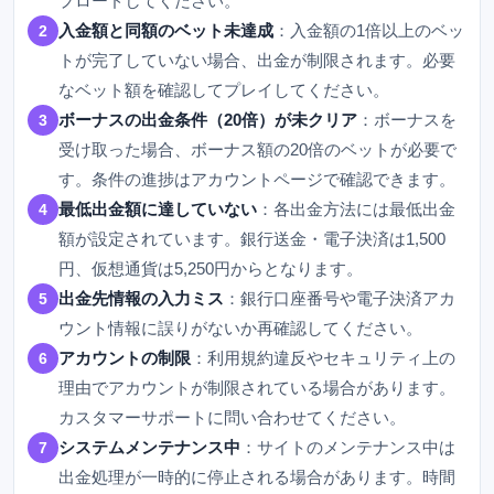
プロードしてください。
入金額と同額のベット未達成
：入金額の1倍以上のベッ
2
トが完了していない場合、出金が制限されます。必要
なベット額を確認してプレイしてください。
ボーナスの出金条件（20倍）が未クリア
：ボーナスを
3
受け取った場合、ボーナス額の20倍のベットが必要で
す。条件の進捗はアカウントページで確認できます。
最低出金額に達していない
：各出金方法には最低出金
4
額が設定されています。銀行送金・電子決済は1,500
円、仮想通貨は5,250円からとなります。
出金先情報の入力ミス
：銀行口座番号や電子決済アカ
5
ウント情報に誤りがないか再確認してください。
アカウントの制限
：利用規約違反やセキュリティ上の
6
理由でアカウントが制限されている場合があります。
カスタマーサポートに問い合わせてください。
システムメンテナンス中
：サイトのメンテナンス中は
7
出金処理が一時的に停止される場合があります。時間