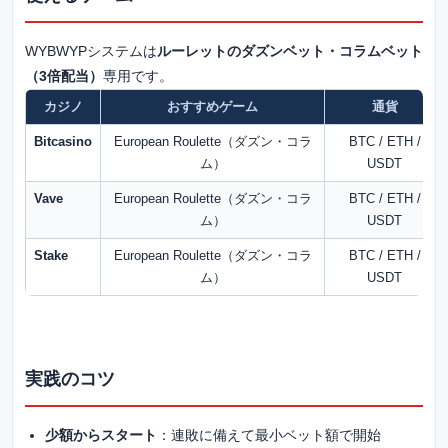
WYBWYPシステムは
ルーレットのダズンベット・コラムベット
（3倍配当）
専用です。
カジノ
おすすめゲーム
通貨
Bitcasino
European Roulette（ダズン・コラ
BTC / ETH /
ム）
USDT
Vave
European Roulette（ダズン・コラ
BTC / ETH /
ム）
USDT
Stake
European Roulette（ダズン・コラ
BTC / ETH /
ム）
USDT
実践のコツ
少額からスタート
：連敗に備えて最小ベット額で開始