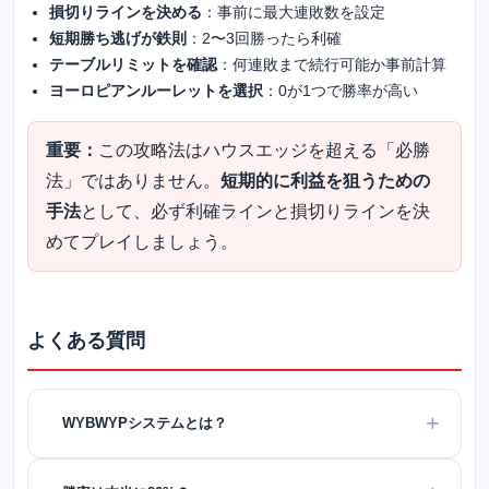
損切りラインを決める
：事前に最大連敗数を設定
短期勝ち逃げが鉄則
：2〜3回勝ったら利確
テーブルリミットを確認
：何連敗まで続行可能か事前計算
ヨーロピアンルーレットを選択
：0が1つで勝率が高い
重要：
この攻略法はハウスエッジを超える「必勝
法」ではありません。
短期的に利益を狙うための
手法
として、必ず利確ラインと損切りラインを決
めてプレイしましょう。
よくある質問
WYBWYPシステムとは？