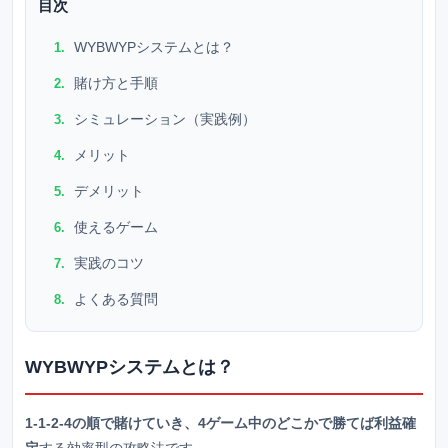
目次
WYBWYPシステムとは？
賭け方と手順
シミュレーション（実践例）
メリット
デメリット
使えるゲーム
実践のコツ
よくある質問
WYBWYPシステムとは？
1-1-2-4の順で賭けていき、4ゲーム中のどこかで勝てば利益確