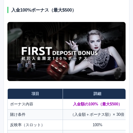
入金100%ボーナス（最大$500）
項目
詳細
ボーナス内容
入金額の100%（最大$500）
賭け条件
（入金額＋ボーナス額）× 30倍
反映率（スロット）
100%