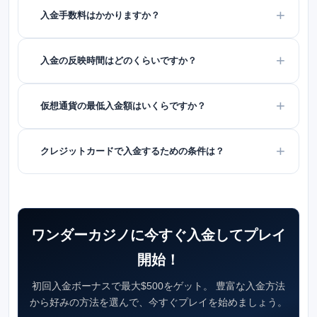
入金手数料はかかりますか？
入金の反映時間はどのくらいですか？
仮想通貨の最低入金額はいくらですか？
クレジットカードで入金するための条件は？
ワンダーカジノ
に今すぐ入金してプレイ
開始！
初回入金ボーナスで最大$500をゲット。 豊富な入金方法
から好みの方法を選んで、今すぐプレイを始めましょう。