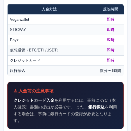
入金方法
反映時間
Vega wallet
即時
STICPAY
即時
Payz
即時
仮想通貨（BTC/ETH/USDT）
即時
クレジットカード
即時
銀行振込
数分〜1時間
⚠ 入金前の注意事項
クレジットカード入金
を利用するには、事前にKYC（本
人確認）書類の提出が必要です。 また、
銀行振込
を利用
する場合は、事前に銀行カードの登録が必要となりま
す。