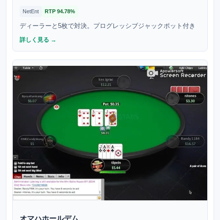
NetEnt
RTP
94.78%
ディーラーと5枚で対決。プログレッシブジャックポット付き
詳しく見る →
オマハホールデム