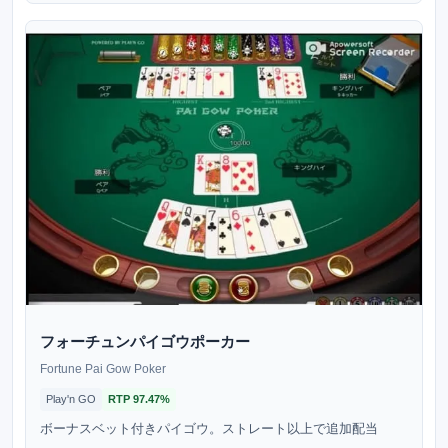
フォーチュンパイゴウポーカー
Fortune Pai Gow Poker
Play'n GO
RTP
97.47%
ボーナスベット付きパイゴウ。ストレート以上で追加配当