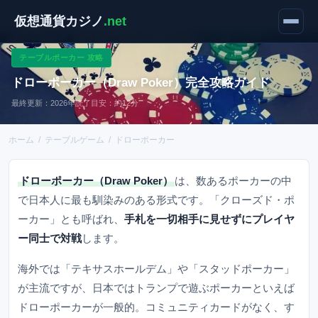
仮想通貨カジノ
.net
テーブルポーカー 攻略
ドローポーカー（Draw Poker）完全攻略ガイド
最終更新：2026年
読了目安：約12分
ホーム
/
テーブルゲーム
/
ドローポーカー
ドローポーカー（Draw Poker）
は、数あるポーカーの中
で日本人に最も馴染みのある形式です。「クローズド・ポ
ーカー」とも呼ばれ、
手札を一切相手に見せずにプレイヤ
ー同士で対戦
します。
海外では「テキサスホールデム」や「スタッドポーカー」
が主流ですが、日本ではトランプで遊ぶポーカーといえば
ドローポーカーが一般的。コミュニティカードがなく、す