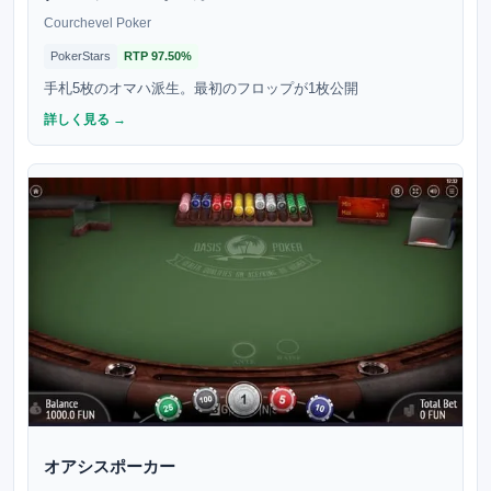
Courchevel Poker
PokerStars
RTP
97.50%
手札5枚のオマハ派生。最初のフロップが1枚公開
詳しく見る →
オアシスポーカー