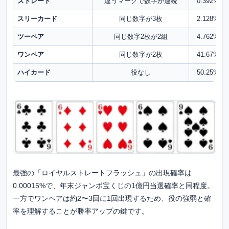
ストレート
違うマークで数字が連続
0.392%
スリーカード
同じ数字が3枚
2.128%
ツーペア
同じ数字2枚が2組
4.762%
ワンペア
同じ数字が2枚
41.67%
ハイカード
役なし
50.25%
最強の「ロイヤルストレートフラッシュ」の出現確率は
0.00015%で、年末ジャンボ宝くじの1億円当選確率と同程度。
一方でワンペアは約2〜3回に1回出現するため、役の強弱と確
率を理解することが勝率アップの鍵です。