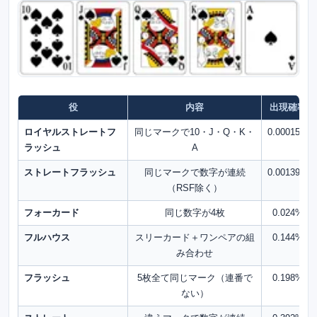
役
内容
出現確率
ロイヤルストレートフ
同じマークで10・J・Q・K・
0.00015%
ラッシュ
A
ストレートフラッシュ
同じマークで数字が連続
0.00139%
（RSF除く）
フォーカード
同じ数字が4枚
0.024%
フルハウス
スリーカード＋ワンペアの組
0.144%
み合わせ
フラッシュ
5枚全て同じマーク（連番で
0.198%
ない）