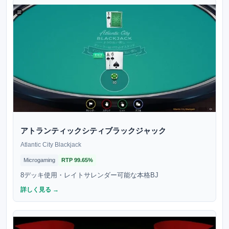
アトランティックシティブラックジャック
Atlantic City Blackjack
Microgaming
RTP
99.65%
8デッキ使用・レイトサレンダー可能な本格BJ
詳しく見る →