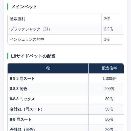
メインベット
通常勝利
2倍
ブラックジャック（21）
2.5倍
インシュランス的中
3倍
L8サイドベットの配当
役
配当倍率
8-8-8 同スート
1,000倍
8-8-8 同色
200倍
8-8-8 ミックス
80倍
合計21（同スート）
50倍
8-8 同スート
50倍
合計21（同色）
20倍