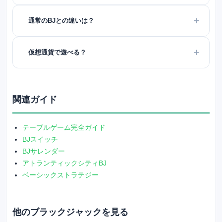
通常のBJとの違いは？
仮想通貨で遊べる？
関連ガイド
テーブルゲーム完全ガイド
BJスイッチ
BJサレンダー
アトランティックシティBJ
ベーシックストラテジー
他の
ブラックジャック
を見る