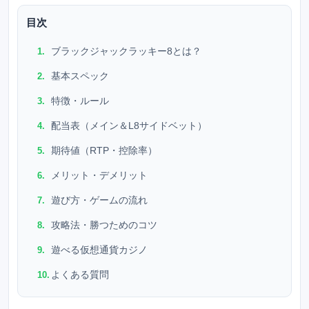
目次
ブラックジャックラッキー8とは？
基本スペック
特徴・ルール
配当表（メイン＆L8サイドベット）
期待値（RTP・控除率）
メリット・デメリット
遊び方・ゲームの流れ
攻略法・勝つためのコツ
遊べる仮想通貨カジノ
よくある質問