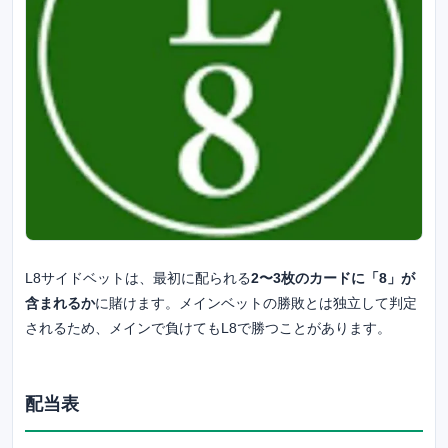
L8サイドベットは、最初に配られる
2〜3枚のカードに「8」が
含まれるか
に賭けます。メインベットの勝敗とは独立して判定
されるため、メインで負けてもL8で勝つことがあります。
配当表