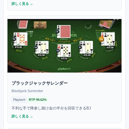
詳しく見る →
ブラックジャックサレンダー
Blackjack Surrender
Playtech
RTP
99.62%
不利な手で降参し賭け金の半分を回収できるBJ
詳しく見る →