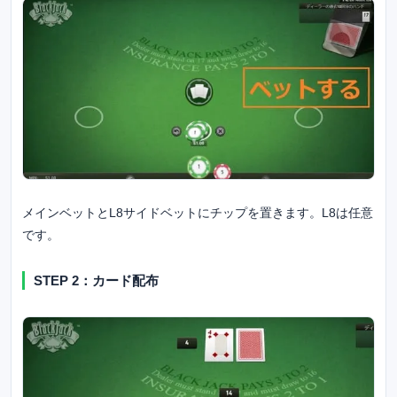
メインベットとL8サイドベットにチップを置きます。L8は任意
です。
STEP 2：カード配布