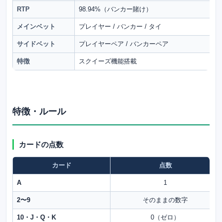
RTP
98.94%（バンカー賭け）
メインベット
プレイヤー / バンカー / タイ
サイドベット
プレイヤーペア / バンカーペア
特徴
スクイーズ機能搭載
特徴・ルール
カードの点数
カード
点数
A
1
2〜9
そのままの数字
10・J・Q・K
0（ゼロ）