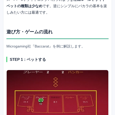
ベットの種類は少なめ
です。逆にシンプルにバカラの基本を楽
しみたい方には最適です。
遊び方・ゲームの流れ
Microgaming社『Baccarat』を例に解説します。
STEP 1：ベットする