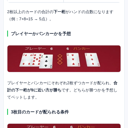
2枚以上のカードの合計の
下一桁
がハンドの点数になります
（例：7+8=15 → 5点）。
プレイヤーかバンカーかを予想
プレイヤーとバンカーにそれぞれ2枚ずつカードが配られ、
合
計の下一桁が9に近い方が勝ち
です。どちらが勝つかを予想し
てベットします。
3枚目のカードが配られる条件