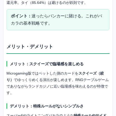
還元率。タイ（85.64%）は避けるのが鉄則です。
ポイント：
迷ったらバンカーに賭ける。これがバ
カラの基本戦略です。
メリット・デメリット
メリット：スクイーズで臨場感を楽しめる
Microgaming版ではベットした側のカードを
スクイーズ（絞
り）
でゆっくりめくる演出が楽しめます。RNGテーブルゲーム
でありながらランドカジノに近い臨場感を味わえるのが特徴で
す。
デメリット：特殊ルールがないシンプルさ
スーパー6やライトニングバカラのような
特殊ルールやサイド