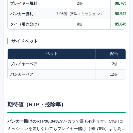
プレイヤー勝利
2倍
98.76%
バンカー勝利
1.95倍（5%コミッション）
98.94%
タイ（引き分け）
9倍
85.64%
サイドベット
ベット
配当
プレイヤーペア
12倍
バンカーペア
12倍
期待値（RTP・控除率）
バンカー賭けのRTP98.94%
がバカラで最も有利です。5%のコ
ミッションを差し引いてもプレイヤー賭け（98.76%）より高い