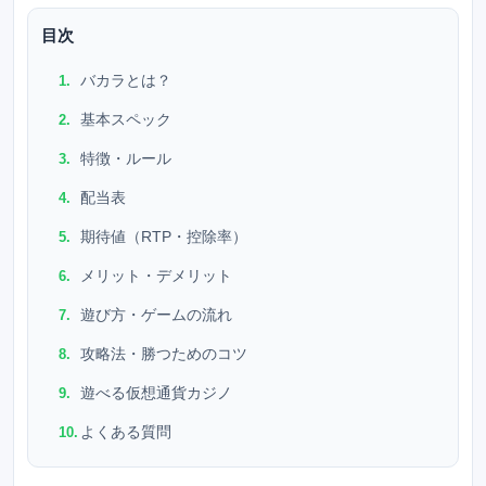
目次
バカラとは？
基本スペック
特徴・ルール
配当表
期待値（RTP・控除率）
メリット・デメリット
遊び方・ゲームの流れ
攻略法・勝つためのコツ
遊べる仮想通貨カジノ
よくある質問