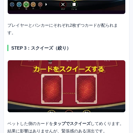
プレイヤーとバンカーにそれぞれ2枚ずつカードが配られま
す。
STEP 3：スクイーズ（絞り）
ベットした側のカードを
タップでスクイーズ
してめくります。
結果に影響はありませんが、緊張感のある演出です。