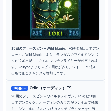
15回のフリースピン＋Wild Magic
。FS発動5回目でアン
ロック。Wild Magicにより、ランダムでワイルドシンボ
ルが追加出現し、さらにマルチプライヤーが付与されま
す。Valkyrieよりもスピン回数が多く、ワイルドの追加
出現で配当チャンスが増加します。
Odin（オーディン）FS
10回目〜
20回のフリースピン＋ワイルドレイヴン
。FS発動10回
目でアンロック。オーディンのカラスがランダムで飛来
し、シンボルにx2またはx3のマルチプライヤーを付与し