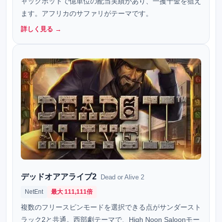
ャックポットで億単位の配当実績があり、一攫千金を狙え
ます。アフリカのサファリがテーマです。
詳しく見る →
デッドオアアライブ2
Dead or Alive 2
NetEnt
最大 111,111倍
複数のフリースピンモードを選択できる点がサンダースト
ラック2と共通。西部劇テーマで、High Noon Saloonモー