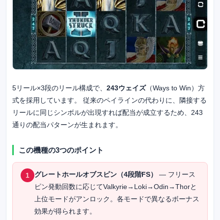
5リール×3段のリール構成で、
243ウェイズ
（Ways to Win）方
式を採用しています。 従来のペイラインの代わりに、隣接する
リールに同じシンボルが出現すれば配当が成立するため、243
通りの配当パターンが生まれます。
この機種の3つのポイント
グレートホールオブスピン（4段階FS）
— フリース
1
ピン発動回数に応じてValkyrie→Loki→Odin→Thorと
上位モードがアンロック。各モードで異なるボーナス
効果が得られます。