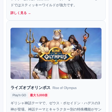
ドではスティッキーワイルドが強力です。
詳しく見る →
ライズオブオリンポス
Rise of Olympus
Play'n GO
最大 5,000倍
ギリシャ神話テーマで、ゼウス・ポセイドン・ハデスの3
神が登場。神話テーマとキャラクター別の特殊機能がサン