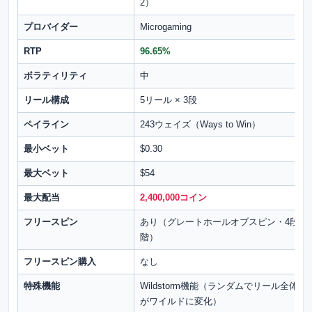
2）
プロバイダー
Microgaming
RTP
96.65%
ボラティリティ
中
リール構成
5リール × 3段
ペイライン
243ウェイズ（Ways to Win）
最小ベット
$0.30
最大ベット
$54
最大配当
2,400,000コイン
フリースピン
あり（グレートホールオブスピン・4段
階）
フリースピン購入
なし
特殊機能
Wildstorm機能（ランダムでリール全体
がワイルドに変化）