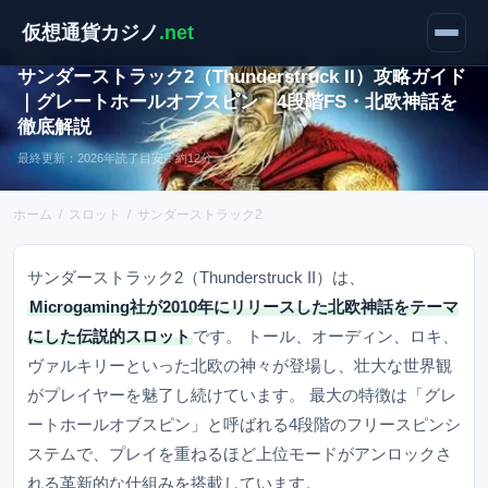
仮想通貨カジノ
.net
スロット攻略
サンダーストラック2（Thunderstruck II）攻略ガイド
｜グレートホールオブスピン・4段階FS・北欧神話を
徹底解説
最終更新：2026年
読了目安：約12分
ホーム
/
スロット
/
サンダーストラック2
サンダーストラック2（Thunderstruck II）は、
Microgaming社が2010年にリリースした北欧神話をテーマ
にした伝説的スロット
です。 トール、オーディン、ロキ、
ヴァルキリーといった北欧の神々が登場し、壮大な世界観
がプレイヤーを魅了し続けています。 最大の特徴は「グレ
ートホールオブスピン」と呼ばれる4段階のフリースピンシ
ステムで、プレイを重ねるほど上位モードがアンロックさ
れる革新的な仕組みを搭載しています。