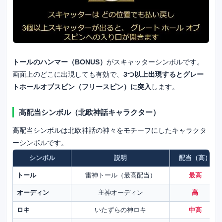
トールのハンマー（BONUS）
がスキャッターシンボルです。
画面上のどこに出現しても有効で、
3つ以上出現するとグレー
トホールオブスピン（フリースピン）に突入
します。
高配当シンボル（北欧神話キャラクター）
高配当シンボルは北欧神話の神々をモチーフにしたキャラクタ
ーシンボルです。
シンボル
説明
配当（高）
トール
雷神トール（最高配当）
最高
オーディン
主神オーディン
高
ロキ
いたずらの神ロキ
中高