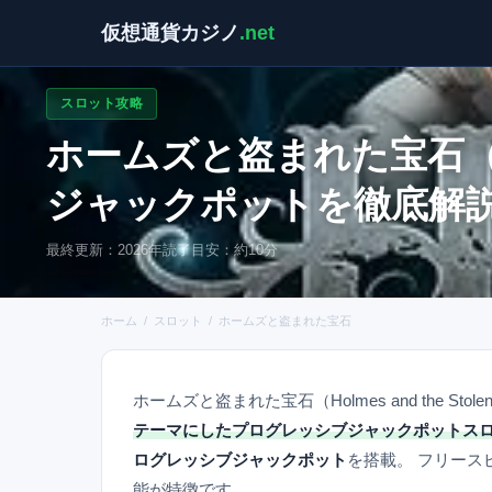
仮想通貨カジノ
.net
スロット攻略
ホームズと盗まれた宝石（Holm
ジャックポットを徹底解
最終更新：2026年
読了目安：約10分
ホーム
/
スロット
/
ホームズと盗まれた宝石
ホームズと盗まれた宝石（Holmes and the Stolen
テーマにしたプログレッシブジャックポットス
ログレッシブジャックポット
を搭載。 フリー
能が特徴です。