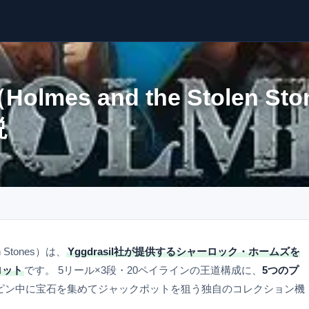
es and the Stolen 
説
 Stones）は、
Yggdrasil社が提供するシャーロック・ホームズを
ロット
です。 5リール×3段・20ペイラインの王道構成に、
5つのプ
スピン中に宝石を集めてジャックポットを狙う独自のコレクション機