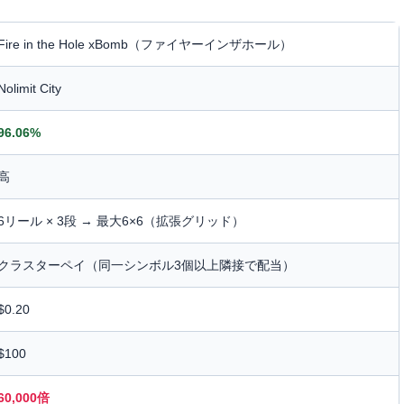
Fire in the Hole xBomb（ファイヤーインザホール）
Nolimit City
96.06%
高
6リール × 3段 → 最大6×6（拡張グリッド）
クラスターペイ（同一シンボル3個以上隣接で配当）
$0.20
$100
60,000倍