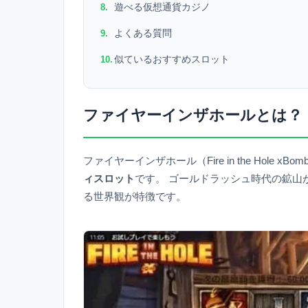
遊べる仮想通貨カジノ
よくある質問
似ているおすすめスロット
ファイヤーインザホールとは？
ファイヤーインザホール（Fire in the Hole xBo
ィスロット
です。 ゴールドラッシュ時代の鉱山
る世界観が特徴です。