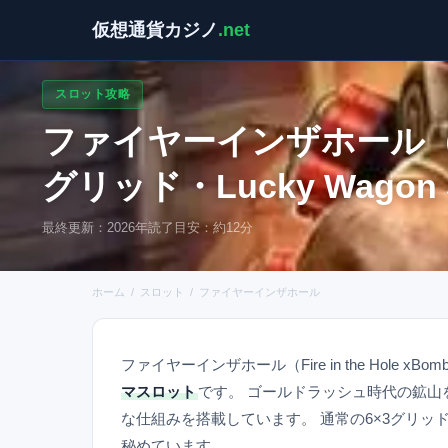
仮想通貨カジノ
.net
スロット攻略
ファイヤーインザホール（Fir
グリッド・Lucky Wagon
最終更新：2026年
読了目安：約12分
ホーム
/
スロット
/
ファイヤーインザホール
ファイヤーインザホール（Fire in the Hole xBo
マスロット
です。 ゴールドラッシュ時代の鉱山
な仕組みを搭載しています。 通常の6×3グリッドが
秘めています。