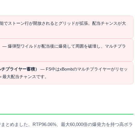
ng機能でストーン行が開放されるとグリッドが拡張。配当チャンスが大
）
— 爆弾型ワイルドが配当後に爆発して周囲を破壊し、マルチプラ
b＋マルチプライヤー蓄積）
— FS中はxBombのマルチプライヤーがリセッ
ド＝最大配当チャンスです。
めました。RTP96.06%、最大60,000倍の爆発力を持つ高ボラ