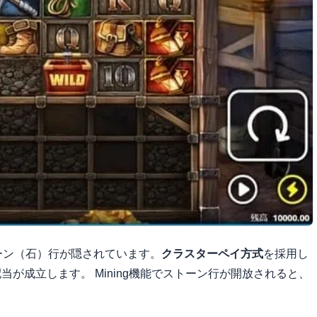
ーン（石）行が隠されています。
クラスターペイ方式
を採用し
が成立します。 Mining機能でストーン行が開放されると、