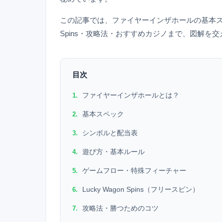
この記事では、ファイヤーインザホールの基本スペック・
Spins・攻略法・おすすめカジノまで、図解を
目次
ファイヤーインザホールとは？
基本スペック
シンボルと配当表
遊び方・基本ルール
ゲームフロー・特殊フィーチャー
Lucky Wagon Spins（フリースピン）
攻略法・勝つためのコツ