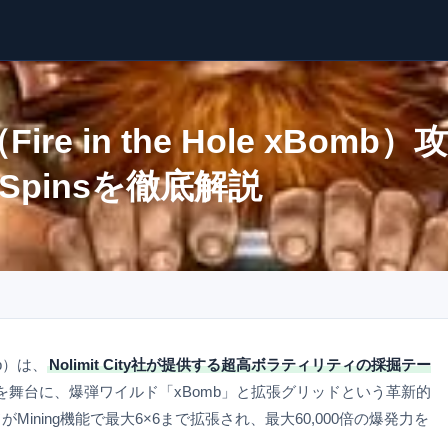
e in the Hole xBom
 Spinsを徹底解説
mb）は、
Nolimit City社が提供する超高ボラティリティの採掘テー
を舞台に、爆弾ワイルド「xBomb」と拡張グリッドという革新的
Mining機能で最大6×6まで拡張され、最大60,000倍の爆発力を