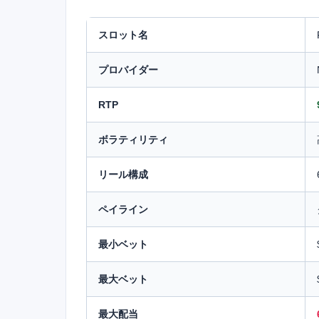
スロット名
プロバイダー
RTP
ボラティリティ
リール構成
ペイライン
最小ベット
最大ベット
最大配当