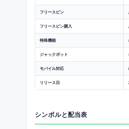
フリースピン
フリースピン購入
特殊機能
ジャックポット
モバイル対応
リリース日
シンボルと配当表