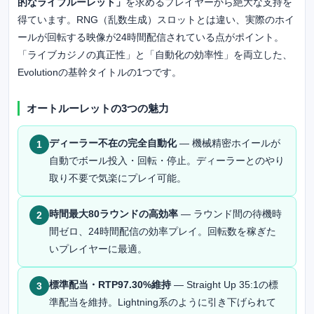
的なライブルーレット」
を求めるプレイヤーから絶大な支持を
得ています。RNG（乱数生成）スロットとは違い、実際のホイ
ールが回転する映像が24時間配信されている点がポイント。
「ライブカジノの真正性」と「自動化の効率性」を両立した、
Evolutionの基幹タイトルの1つです。
オートルーレットの3つの魅力
ディーラー不在の完全自動化
— 機械精密ホイールが
1
自動でボール投入・回転・停止。ディーラーとのやり
取り不要で気楽にプレイ可能。
時間最大80ラウンドの高効率
— ラウンド間の待機時
2
間ゼロ、24時間配信の効率プレイ。回転数を稼ぎた
いプレイヤーに最適。
標準配当・RTP97.30%維持
— Straight Up 35:1の標
3
準配当を維持。Lightning系のように引き下げられて