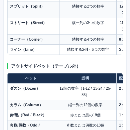
スプリット（Split）
隣接する2つの数字
17 :
1
ストリート（Street）
横一列の3つの数字
11 :
1
コーナー（Corner）
隣接する4つの数字
8 : 1
ライン（Line）
隣接する2列・6つの数字
5 : 1
アウトサイドベット（テーブル外）
ベット
説明
配当
ダズン（Dozen）
12個の数字（1-12 / 13-24 / 25-
2 : 1
36）
カラム（Column）
縦一列の12個の数字
2 : 1
赤/黒（Red / Black）
赤または黒の18個
1 : 1
奇数/偶数（Odd /
奇数または偶数の18個
1 : 1