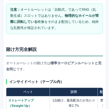
注意：
オートルーレットは「自動式」であってRNG（乱
数生成）スロットではありません。
物理的なホイールが実
際に回転している
映像をそのまま配信しているため、純粋
な乱数性が保証されています。
賭け方完全解説
オートルーレットの賭け方は
標準ヨーロピアンルーレットと完
全同じ
です。
インサイドベット（テーブル内）
ベット
説明
配当
ストレートアップ
1点賭け。最高配当だが当たり
35 :
（Straight Up）
率2.7%
1