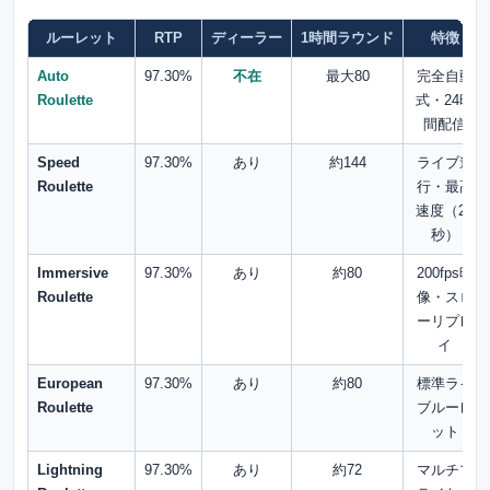
ルーレット
RTP
ディーラー
1時間ラウンド
特徴
Auto
97.30%
不在
最大80
完全自動
Roulette
式・24時
間配信
Speed
97.30%
あり
約144
ライブ進
Roulette
行・最高
速度（25
秒）
Immersive
97.30%
あり
約80
200fps映
Roulette
像・スロ
ーリプレ
イ
European
97.30%
あり
約80
標準ライ
Roulette
ブルーレ
ット
Lightning
97.30%
あり
約72
マルチプ