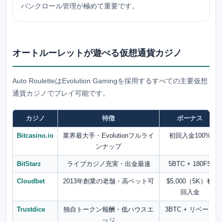
バンクロール管理が極めて重要です。
オートルーレットが遊べる仮想通貨カジノ
Auto RouletteはEvolution Gamingを採用するすべての主要仮想
通貨カジノでプレイ可能です。
カジノ
特徴
ボーナス
Bitcasino.io
業界最大手・Evolutionフルライ
初回入金100%
ンナップ
BitStarz
ライブカジノ充実・出金最速
5BTC + 180FS
Cloudbet
2013年創業の老舗・高ベット可
$5,000（5K）初
回入金
Trustdice
独自トークン報酬・低ハウスエ
3BTC + リベート
ッジ