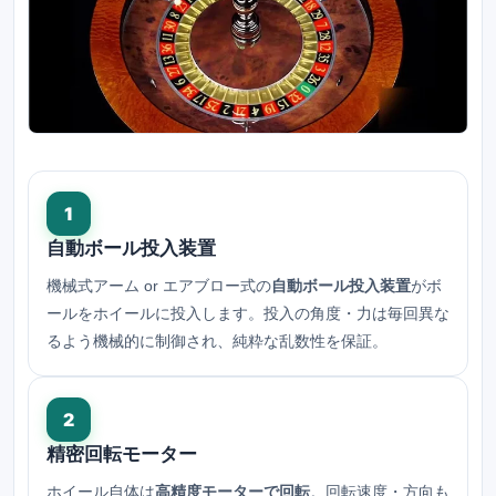
1
自動ボール投入装置
機械式アーム or エアブロー式の
自動ボール投入装置
がボ
ールをホイールに投入します。投入の角度・力は毎回異な
るよう機械的に制御され、純粋な乱数性を保証。
2
精密回転モーター
ホイール自体は
高精度モーターで回転
。回転速度・方向も