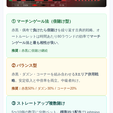
① マーチンゲール法（倍賭け型）
赤黒・偶奇で
負けたら倍賭け
を繰り返す古典的戦略。オ
ートルーレットは時間あたり80ラウンドの効率で
マーチ
ンゲール法と最も相性が良い
。
推奨：
赤黒に倍賭け継続
② バランス型
赤黒・ダズン・コーナーを組み合わせる
3エリア併用戦
略
。安定収入と中倍率を両立。中級者向け。
推奨：
赤黒50% / ダズン30% / コーナー20%
③ ストレートアップ複数賭け
5〜10個の数字に分散ベット。
標準35:1配当
でLightning