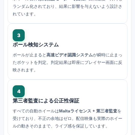
ランダム化されており、結果に影響を与えないよう設計さ
れています。
3
ボール検知システム
ボールが止まると
高速ビデオ認識システム
が瞬時に止まっ
たポケットを判定。判定結果は即座にプレイヤー画面に反
映されます。
4
第三者監査による公正性保証
すべての自動ホイールは
Maltaライセンス + 第三者監査
を
受けており、不正の余地はゼロ。配信映像も実際のホイー
ルの動きそのままで、ライブ感を保証しています。