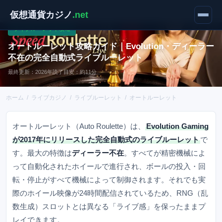
仮想通貨カジノ
.net
ライブルーレット攻略
オートルーレット攻略ガイド｜Evolution・ディーラー
不在の完全自動式ライブルーレット
最終更新：2026年
読了目安：約11分
ホーム
/
ライブカジノ
/
ライブルーレット
/
オートルーレット
オートルーレット（Auto Roulette）は、
Evolution Gaming
が2017年にリリースした完全自動式のライブルーレット
で
す。最大の特徴は
ディーラー不在
。すべてが精密機械によ
って自動化されたホイールで進行され、ボールの投入・回
転・停止がすべて機械によって制御されます。それでも実
際のホイール映像が24時間配信されているため、RNG（乱
数生成）スロットとは異なる「ライブ感」を保ったままプ
レイできます。