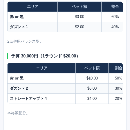
エリア
ベット額
割合
赤 or 黒
$3.00
60%
ダズン × 1
$2.00
40%
2点併用バランス型。
予算 30,000円（1ラウンド $20.00）
エリア
ベット額
割合
赤 or 黒
$10.00
50%
ダズン × 2
$6.00
30%
ストレートアップ × 4
$4.00
20%
本格派配分。