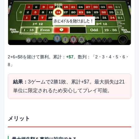
2+6=$8を賭けて勝利。累計：
+$7
。数列：「2・3・4・5・6・
8」
結果：
3ゲームで2勝1敗、累計+$7。最大損失は21
単位に限定されるため安心してプレイ可能。
メリット