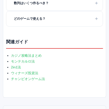
数列はいくつ作るべき？
どのゲームで使える？
関連ガイド
カジノ攻略法まとめ
モンテカルロ法
2in1法
ウィナーズ投資法
チャンピオンゲーム法