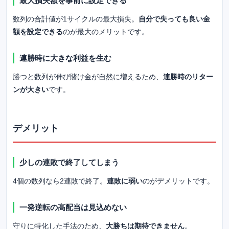
最大損失額を事前に設定できる
数列の合計値が1サイクルの最大損失。
自分で失っても良い金
額を設定できる
のが最大のメリットです。
連勝時に大きな利益を生む
勝つと数列が伸び賭け金が自然に増えるため、
連勝時のリター
ンが大きい
です。
デメリット
少しの連敗で終了してしまう
4個の数列なら2連敗で終了。
連敗に弱い
のがデメリットです。
一発逆転の高配当は見込めない
守りに特化した手法のため、
大勝ちは期待できません
。