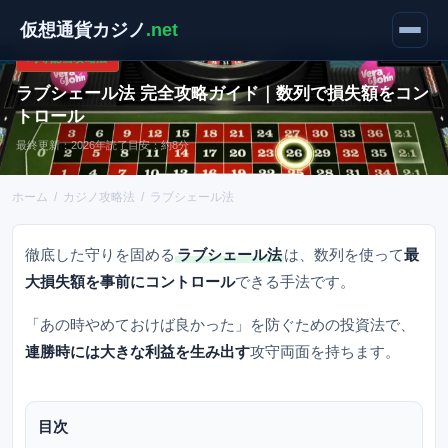
仮想通貨カジノ
.net
均等配当攻略法
ラブシェール法 完全攻略ガイド｜数列で損失額をコン
トロール
最終更新：2026年
読了目安：約8分
ホーム
/
カジノ攻略法
/
ラブシェール法
徹底した守りを固める
ラブシェール法
は、数列を使って
最
大損失額を事前にコントロール
できる手法です。
「あの時やめておけば良かった」を防ぐための投資法で、
連勝時には大きな利益を生み出す
攻守両面を持ちます。
目次