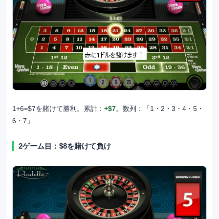
1+6=$7を賭けて勝利。累計：
+$7
。数列：「1・2・3・4・5・
6・7」
2ゲーム目：$8を賭けて負け