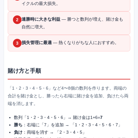
イクルの最大損失。
連勝時に大きな利益
— 勝つと数列が増え、賭け金も
2
自然に増大。
損失管理に最適
— 熱くなりがちな人におすすめ。
3
賭け方と手順
「1・2・3・4・5・6」など4〜8個の数列を作ります。両端の
合計を賭け金とし、勝ったら右端に賭け金を追加、負けたら両
端を消します。
数列「1・2・3・4・5・6」→ 賭け金は1+6=
7
勝ち
：右端に「7」を追加 → 「1・2・3・4・5・6・7」
負け
：両端を消す → 「2・3・4・5」