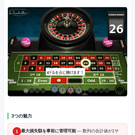
3つの魅力
最大損失額を事前に管理可能
— 数列の合計値が1サ
1