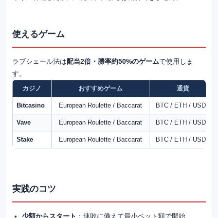
使えるゲーム
ラブシェール法は
配当2倍・勝率約50%のゲーム
で使用しま
す。
カジノ
おすすめゲーム
通貨
Bitcasino
European Roulette / Baccarat
BTC / ETH / USDT
Vave
European Roulette / Baccarat
BTC / ETH / USDT
Stake
European Roulette / Baccarat
BTC / ETH / USDT
実践のコツ
少額からスタート
：連敗に備えて最小ベット額で開始