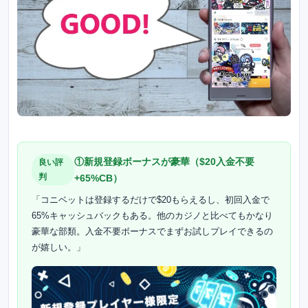
①新規登録ボーナスが豪華（$20入金不要
良い評
判
+65%CB）
「コニベットは登録するだけで$20もらえるし、初回入金で
65%キャッシュバックもある。他のカジノと比べてもかなり
豪華な部類。入金不要ボーナスでまずお試しプレイできるの
が嬉しい。」