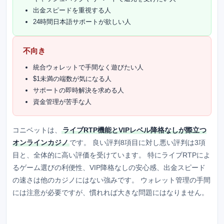
出金スピードを重視する人
24時間日本語サポートが欲しい人
不向き
統合ウォレットで手間なく遊びたい人
$1未満の端数が気になる人
サポートの即時解決を求める人
資金管理が苦手な人
コニベットは、
ライブRTP機能とVIPレベル降格なしが際立つ
オンラインカジノ
です。 良い評判8項目に対し悪い評判は3項
目と、全体的に高い評価を受けています。 特にライブRTPによ
るゲーム選びの利便性、VIP降格なしの安心感、出金スピード
の速さは他のカジノにはない強みです。 ウォレット管理の手間
には注意が必要ですが、慣れれば大きな問題にはなりません。