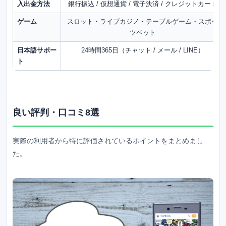
入出金方法
銀行振込 / 仮想通貨 / 電子決済 / クレジットカード
ゲーム
スロット・ライブカジノ・テーブルゲーム・スポー
ツベット
日本語サポー
24時間365日（チャット / メール / LINE）
ト
良い評判・口コミ8選
実際の利用者から特に評価されているポイントをまとめまし
た。