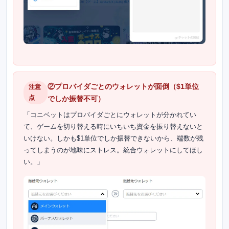
②プロバイダごとのウォレットが面倒（$1単位
注意
点
でしか振替不可）
「コニベットはプロバイダごとにウォレットが分かれてい
て、ゲームを切り替える時にいちいち資金を振り替えないと
いけない。しかも$1単位でしか振替できないから、端数が残
ってしまうのが地味にストレス。統合ウォレットにしてほし
い。」