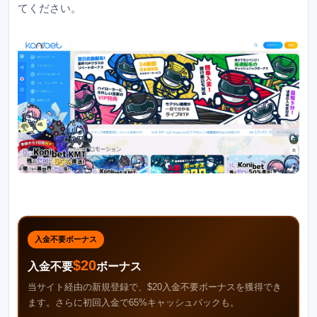
てください。
入金不要ボーナス
$20
入金不要
ボーナス
当サイト経由の新規登録で、$20入金不要ボーナスを獲得でき
ます。さらに初回入金で65%キャッシュバックも。