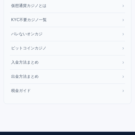
›
仮想通貨カジノとは
›
KYC不要カジノ一覧
›
バレないオンカジ
›
ビットコインカジノ
›
入金方法まとめ
›
出金方法まとめ
›
税金ガイド