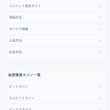
›
コニベット総合ガイド
›
登録方法
›
ボーナス情報
›
入金方法
›
出金方法
仮想通貨カジノ一覧
›
ビットカジノ
›
エムビットカジノ
›
ビットスターズ