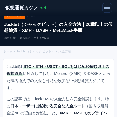
仮想通貨カジノ
.net
入金ガイド
Jackbit（ジャックビット）の入金方法｜20種以上の仮
想通貨・XMR・DASH・MetaMask手順
最終更新：2026年
読了目安：約7分
ホーム
/
Jackbit（ジャックビット）
/
入金方法
Jackbitは
BTC・ETH・USDT・SOLをはじめ20種類以上の
仮想通貨
に対応しており、Monero（XMR）やDASHといっ
た匿名通貨での入金も可能な数少ない仮想通貨カジノで
す。
この記事では、Jackbitへの入金方法を完全解説します。特
に
日本ユーザーに推奨する安全な入金ルート
（国内取引所
直送NGの理由と対処法）と、
XMR・DASHでのプライバ