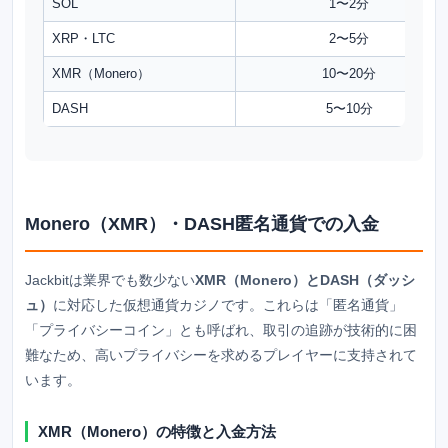
SOL
1〜2分
XRP・LTC
2〜5分
XMR（Monero）
10〜20分
DASH
5〜10分
Monero（XMR）・DASH匿名通貨での入金
Jackbitは業界でも数少ない
XMR（Monero）とDASH（ダッシ
ュ）
に対応した仮想通貨カジノです。これらは「匿名通貨」
「プライバシーコイン」とも呼ばれ、取引の追跡が技術的に困
難なため、高いプライバシーを求めるプレイヤーに支持されて
います。
XMR（Monero）の特徴と入金方法