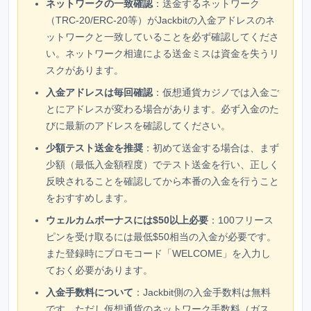
ネットワークの一致確認
：送金するネットワーク
（TRC-20/ERC-20等）がJackbitの入金アドレスのネ
ットワークと一致していることを必ず確認してくださ
い。ネットワーク相違による送金ミスは資金を失うリ
スクがあります。
入金アドレスは毎回確認
：仮想通貨カジノでは入金ご
とにアドレスが変わる場合があります。必ず入金のた
びに最新のアドレスを確認してください。
少額テスト送金を推奨
：初めて送金する場合は、まず
少額（最低入金額程度）でテスト送金を行い、正しく
反映されることを確認してから本番の入金を行うこと
をおすすめします。
ウェルカムボーナスには$50以上必要
：100フリース
ピンを受け取るには最低$50相当の入金が必要です。
また登録時にプロモコード「WELCOME」を入力し
ておく必要があります。
入金手数料について
：Jackbit側の入金手数料は無料
です。ただし仮想通貨のネットワーク手数料（ガス