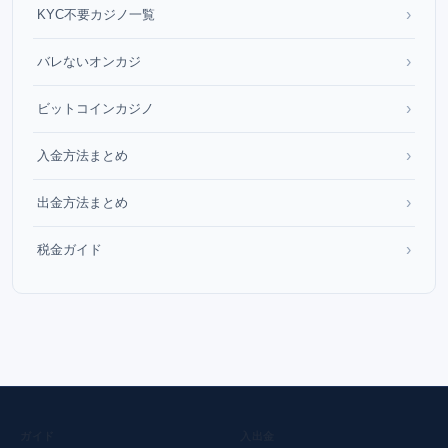
›
KYC不要カジノ一覧
›
バレないオンカジ
›
ビットコインカジノ
›
入金方法まとめ
›
出金方法まとめ
›
税金ガイド
ガイド
入出金