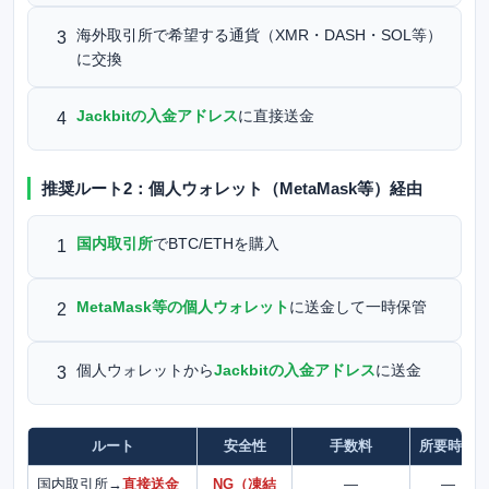
海外取引所で希望する通貨（XMR・DASH・SOL等）
3
に交換
Jackbitの入金アドレス
に直接送金
4
推奨ルート2：個人ウォレット（MetaMask等）経由
国内取引所
でBTC/ETHを購入
1
MetaMask等の個人ウォレット
に送金して一時保管
2
個人ウォレットから
Jackbitの入金アドレス
に送金
3
ルート
安全性
手数料
所要時間
国内取引所→
直接送金
NG（凍結
—
—