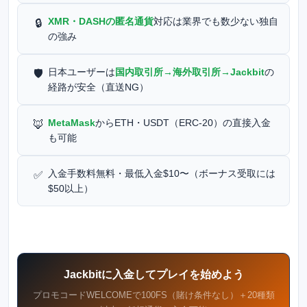
XMR・DASHの匿名通貨
対応は業界でも数少ない独自
🔒
の強み
日本ユーザーは
国内取引所→海外取引所→Jackbit
の
🛡️
経路が安全（直送NG）
MetaMask
からETH・USDT（ERC-20）の直接入金
🦊
も可能
入金手数料無料・最低入金$10〜（ボーナス受取には
✅
$50以上）
Jackbitに入金してプレイを始めよう
プロモコードWELCOMEで100FS（賭け条件なし）＋20種類