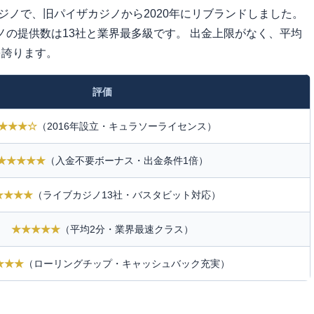
ジノで、旧パイザカジノから2020年にリブランドしました。
の提供数は13社と業界最多級です。 出金上限がなく、平均
を誇ります。
評価
★★★☆
（2016年設立・キュラソーライセンス）
★★★★★
（入金不要ボーナス・出金条件1倍）
★★★★
（ライブカジノ13社・バスタビット対応）
★★★★★
（平均2分・業界最速クラス）
★★★
（ローリングチップ・キャッシュバック充実）