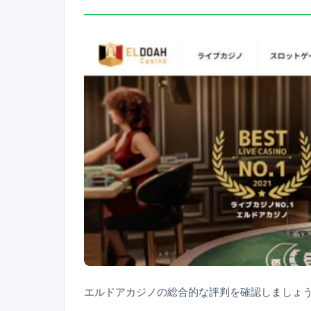
エルドアカジノ
の総合的な評判を確認しましょ