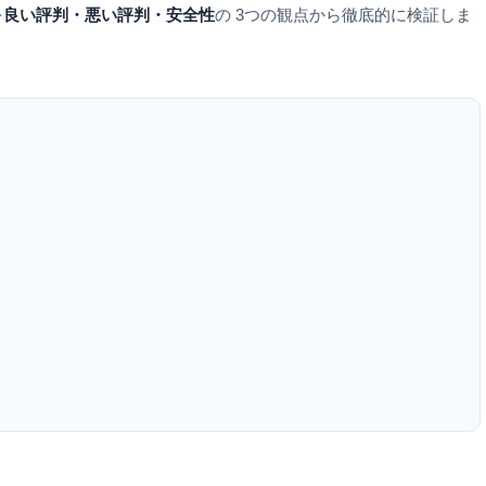
を
良い評判・悪い評判・安全性
の 3つの観点から徹底的に検証しま