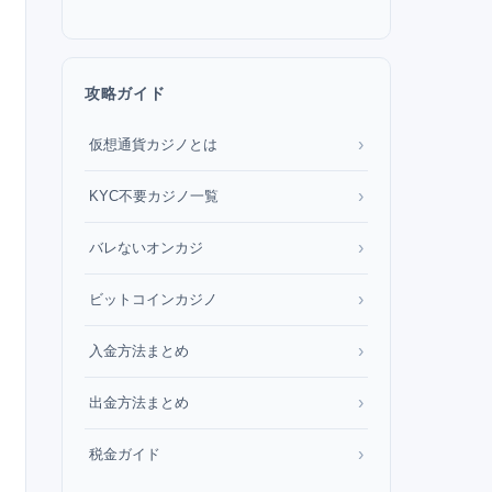
攻略ガイド
›
仮想通貨カジノとは
›
KYC不要カジノ一覧
›
バレないオンカジ
›
ビットコインカジノ
›
入金方法まとめ
›
出金方法まとめ
›
税金ガイド