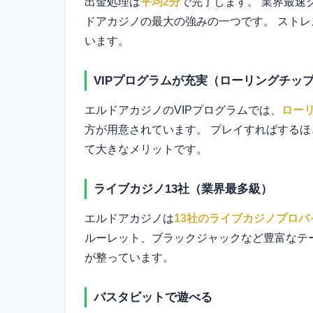
出金処理は
平均2分
で完了します。 業界最速
ドアカジノ
の最大の強みの一つです。 スト
います。
VIPプログラムが充実（ローリングチッ
エルドアカジノ
のVIPプログラムでは、
ロー
方が用意されています。 プレイすればする
て大きなメリットです。
ライブカジノ13社（業界最多級）
エルドアカジノ
は
13社のライブカジノプロバ
ルーレット、ブラックジャックなど豊富なテ
が整っています。
バスタビットで遊べる