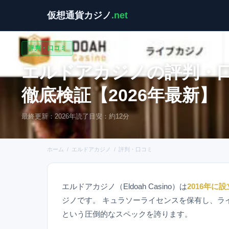
仮想通貨カジノ
.net
評判・口コミ
エルドアカジノ
の評判・
徹底検証【2026年最新】
最終更新：2026年
読了目安：約12分
ホーム
/
エルドアカジノ
/
評判・口コミ
エルドアカジノ
（
Eldoah Casino
）は
2016年に
ジノです。 キュラソーライセンスを保有し、ラ
という圧倒的なスペックを誇ります。