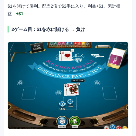
$1を賭けて勝利。配当2倍で$2手に入り、利益+$1。累計損
益：
+$1
2ゲーム目：$1を赤に賭ける → 負け