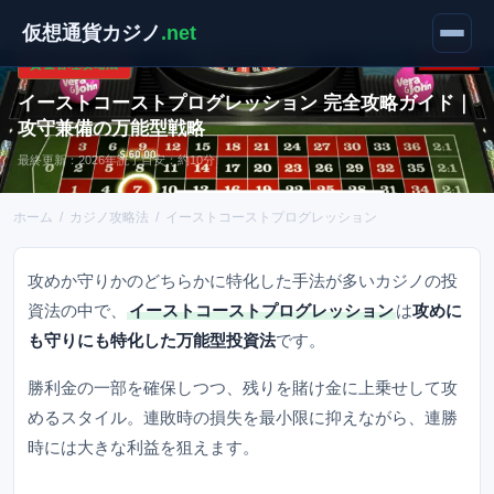
仮想通貨カジノ
.net
資金管理攻略法
イーストコーストプログレッション 完全攻略ガイド｜
攻守兼備の万能型戦略
最終更新：2026年
読了目安：約10分
ホーム
/
カジノ攻略法
/
イーストコーストプログレッション
攻めか守りかのどちらかに特化した手法が多いカジノの投
資法の中で、
イーストコーストプログレッション
は
攻めに
も守りにも特化した万能型投資法
です。
勝利金の一部を確保しつつ、残りを賭け金に上乗せして攻
めるスタイル。連敗時の損失を最小限に抑えながら、連勝
時には大きな利益を狙えます。