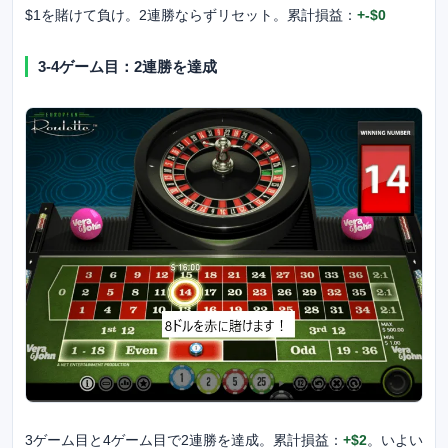
$1を賭けて負け。2連勝ならずリセット。累計損益：
+-$0
3-4ゲーム目：2連勝を達成
3ゲーム目と4ゲーム目で2連勝を達成。累計損益：
+$2
。いよい