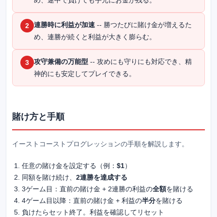
め、途中で負けても手元にお金が残る。
連勝時に利益が加速
-- 勝つたびに賭け金が増えるた
2
め、連勝が続くと利益が大きく膨らむ。
攻守兼備の万能型
-- 攻めにも守りにも対応でき、精
3
神的にも安定してプレイできる。
賭け方と手順
イーストコーストプログレッションの手順を解説します。
任意の賭け金を設定する（例：
$1
）
同額を賭け続け、
2連勝を達成する
3ゲーム目：直前の賭け金 + 2連勝の利益の
全額
を賭ける
4ゲーム目以降：直前の賭け金 + 利益の
半分
を賭ける
負けたらセット終了。利益を確認してリセット