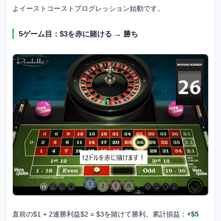
よイーストコーストプログレッション始動です。
5ゲーム目：$3を赤に賭ける → 勝ち
直前の$1 + 2連勝利益$2 = $3を賭けて勝利。累計損益：
+$5