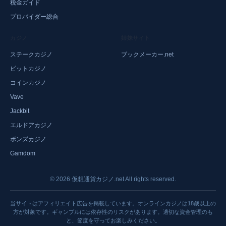
税金ガイド
プロバイダー総合
カジノ
姉妹サイト
ステークカジノ
ブックメーカー.net
ビットカジノ
コインカジノ
Vave
Jackbit
エルドアカジノ
ボンズカジノ
Gamdom
©
2026
仮想通貨カジノ.net All rights reserved.
当サイトはアフィリエイト広告を掲載しています。オンラインカジノは18歳以上の
方が対象です。ギャンブルには依存性のリスクがあります。適切な資金管理のも
と、節度を守ってお楽しみください。