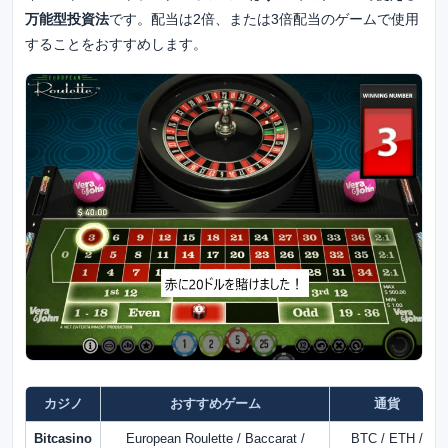
万能型投資法
です。配当は2倍、または3倍配当のゲームで使用
することをおすすめします。
カジノ
おすすめゲーム
通貨
Bitcasino
European Roulette / Baccarat /
BTC / ETH /