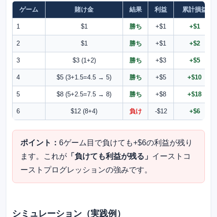
ゲーム
賭け金
結果
利益
累計損益
1
$1
勝ち
+$1
+$1
2
$1
勝ち
+$1
+$2
3
$3 (1+2)
勝ち
+$3
+$5
4
$5 (3+1.5=4.5 → 5)
勝ち
+$5
+$10
5
$8 (5+2.5=7.5 → 8)
勝ち
+$8
+$18
6
$12 (8+4)
負け
-$12
+$6
ポイント：
6ゲーム目で負けても+$6の利益が残り
ます。これが
「負けても利益が残る」
イーストコ
ーストプログレッションの強みです。
シミュレーション（実践例）