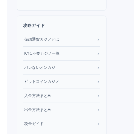
攻略ガイド
›
仮想通貨カジノとは
›
KYC不要カジノ一覧
›
バレないオンカジ
›
ビットコインカジノ
›
入金方法まとめ
›
出金方法まとめ
›
税金ガイド