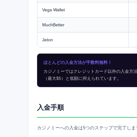
Vega Wallet
MuchBetter
Jeton
ほとんどの入金方法が手数料無料！
カジノミー
ではクレジットカード以外の入金方
（最大$5）と低額に抑えられています。
入金手順
カジノミー
への入金は5つのステップで完了しま