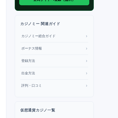
カジノミー 関連ガイド
›
カジノミー総合ガイド
›
ボーナス情報
›
登録方法
›
出金方法
›
評判・口コミ
仮想通貨カジノ一覧