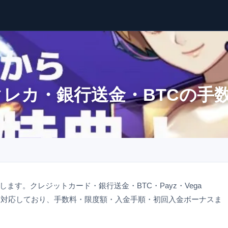
クレカ・銀行送金・BTCの手
ます。クレジットカード・銀行送金・BTC・Payz・Vega
に対応しており、手数料・限度額・入金手順・初回入金ボーナスま