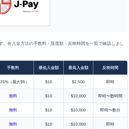
す。各入金方法の手数料・限度額・反映時間を一覧で確認しまし
手数料
最低入金額
最高入金額
反映時間
.25%（最大$5）
$10
$2,500
即時
無料
$10
$10,000
即時〜数時間
無料
$10
$10,000
即時〜数分
無料
$10
$10,000
即時