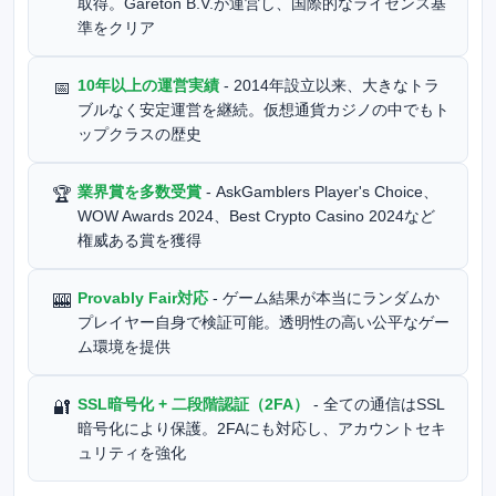
取得。Gareton B.V.が運営し、国際的なライセンス基
準をクリア
10年以上の運営実績
- 2014年設立以来、大きなトラ
📅
ブルなく安定運営を継続。仮想通貨カジノの中でもト
ップクラスの歴史
業界賞を多数受賞
- AskGamblers Player's Choice、
🏆
WOW Awards 2024、Best Crypto Casino 2024など
権威ある賞を獲得
Provably Fair対応
- ゲーム結果が本当にランダムか
🎰
プレイヤー自身で検証可能。透明性の高い公平なゲー
ム環境を提供
SSL暗号化 + 二段階認証（2FA）
- 全ての通信はSSL
🔐
暗号化により保護。2FAにも対応し、アカウントセキ
ュリティを強化