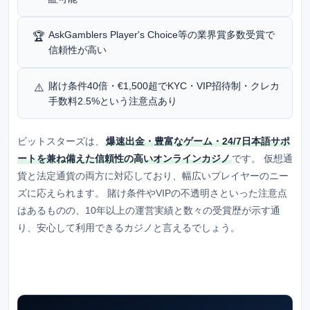
AskGamblers Player's Choice等の業界賞多数受賞で
🏆
信頼性が高い
賭け条件40倍・€1,500超でKYC・VIP招待制・クレカ
⚠️
手数料2.5%という注意点あり
ビットスターズは、
爆速出金・豊富なゲーム・24/7日本語サポ
ートを兼ね備えた信頼性の高いオンラインカジノ
です。 仮想通
貨と法定通貨の両方に対応しており、幅広いプレイヤーのニー
ズに応えられます。 賭け条件やVIPの不透明さといった注意点
はあるものの、10年以上の運営実績と数々の受賞歴が示す通
り、安心して利用できるカジノと言えるでしょう。