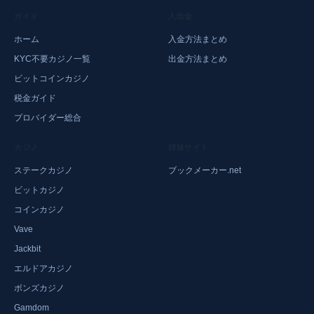
ガイド
入出金
ホーム
入金方法まとめ
KYC不要カジノ一覧
出金方法まとめ
ビットコインカジノ
税金ガイド
プロバイダー総合
カジノ
姉妹サイト
ステークカジノ
ブックメーカー.net
ビットカジノ
コインカジノ
Vave
Jackbit
エルドアカジノ
ボンズカジノ
Gamdom