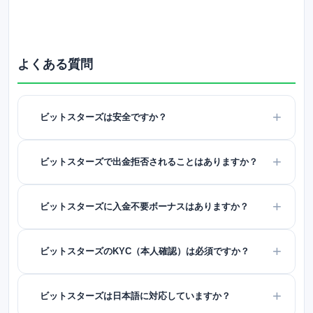
よくある質問
ビットスターズは安全ですか？
ビットスターズで出金拒否されることはありますか？
ビットスターズに入金不要ボーナスはありますか？
ビットスターズのKYC（本人確認）は必須ですか？
ビットスターズは日本語に対応していますか？