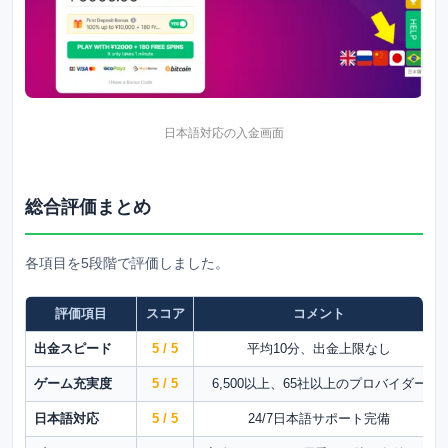
日本語対応の入金画面
総合評価まとめ
各項目を5段階で評価しました。
評価項目
スコア
コメント
出金スピード
5 / 5
平均10分、出金上限なし
ゲーム充実度
5 / 5
6,500以上、65社以上のプロバイダー
日本語対応
5 / 5
24/7日本語サポート完備