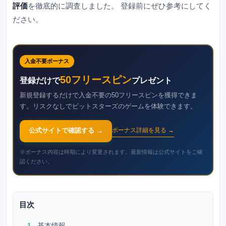
評価
を徹底的に調査しました。 登録前にぜひ参考にしてく
ださい。
入金不要ボーナス
50フリースピン
登録だけで
プレゼント
新規登録するだけで入金不要の50フリースピンを獲得できま
す。リスクなしでビットスターズのゲームを体験できます。
公式サイトで確認する →
ボーナス詳細を見る →
※ボーナス内容は時期により変更されます。最新情報は公式サイトをご確
認ください。
目次
基本情報