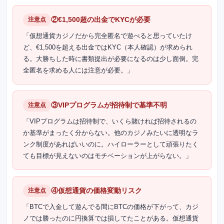
②€1,500超の出金でKYCが必要
注意点
「仮想通貨カジノだから完全匿名で遊べると思っていたけ
ど、€1,500を超える出金ではKYC（本人確認）が求められ
る。大勝ちした時に書類提出が必要になるのは少し面倒。完
全匿名を求める人には注意が必要。」
③VIPプログラムが招待制で基準不明
注意点
「VIPプログラムは招待制で、いくら賭ければ招待されるの
か基準がまったく分からない。他のカジノみたいに透明なラ
ンク制度があればいいのに。ハイローラーとして頑張りたく
ても目標が見えないのはモチベーションが上がらない。」
④仮想通貨の価格変動リスク
注意点
「BTCで入金して遊んでる間にBTCの価格が下がって、カジ
ノでは勝ったのに円換算では損してたことがある。仮想通貨