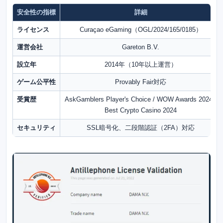
安全性の指標
詳細
ライセンス
Curaçao eGaming（OGL/2024/165/0185）
運営会社
Gareton B.V.
設立年
2014年（10年以上運営）
ゲーム公平性
Provably Fair対応
受賞歴
AskGamblers Player's Choice / WOW Awards 2024 /
Best Crypto Casino 2024
セキュリティ
SSL暗号化、二段階認証（2FA）対応