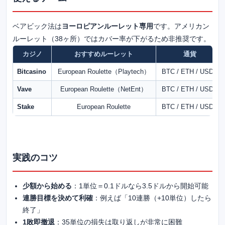
ベアビック法は
ヨーロピアンルーレット専用
です。アメリカン
ルーレット（38ヶ所）ではカバー率が下がるため非推奨です。
カジノ
おすすめルーレット
通貨
Bitcasino
European Roulette（Playtech）
BTC / ETH / USDT
Vave
European Roulette（NetEnt）
BTC / ETH / USDT
Stake
European Roulette
BTC / ETH / USDT
実践のコツ
少額から始める
：1単位＝0.1ドルなら3.5ドルから開始可能
連勝目標を決めて利確
：例えば「10連勝（+10単位）したら
終了」
1敗即撤退
：35単位の損失は取り返しが非常に困難