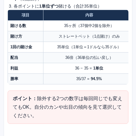
各ポイントに
1単位ずつ
賭ける（合計35単位）
項目
内容
賭ける数
35ヶ所（37個中2個を除外）
賭け方
ストレートベット（1点賭け）のみ
1回の賭け金
35単位（1単位＝1ドルなら35ドル）
配当
36倍（36単位の払い戻し）
利益
36 − 35 =
1単位
勝率
35/37 =
94.5%
ポイント：
除外する2つの数字は毎回同じでも変え
てもOK。自分のカンや出目の傾向を見て選択して
ください。