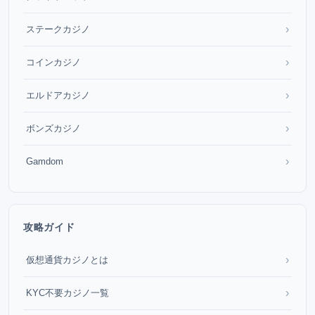
›
ステークカジノ
›
コインカジノ
›
エルドアカジノ
›
ボンズカジノ
›
Gamdom
攻略ガイド
›
仮想通貨カジノとは
›
KYC不要カジノ一覧