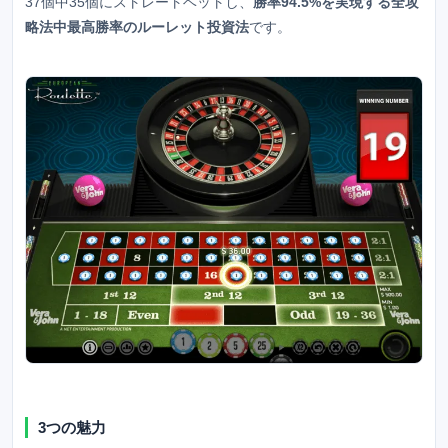
37個中35個にストレートベットし、
勝率94.5%を実現する全攻
略法中最高勝率のルーレット投資法
です。
3つの魅力