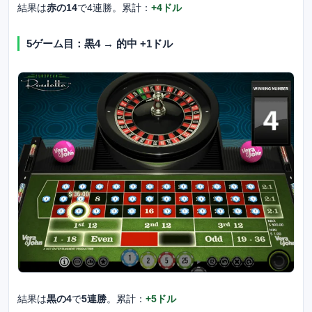
結果は
赤の14
で4連勝。累計：
+4ドル
5ゲーム目：黒4 → 的中 +1ドル
結果は
黒の4
で
5連勝
。累計：
+5ドル