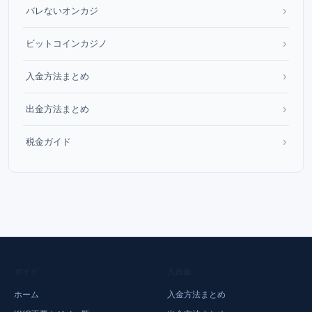
›
バレないオンカジ
›
ビットコインカジノ
›
入金方法まとめ
›
出金方法まとめ
›
税金ガイド
ガイド
入出金
ホーム
入金方法まとめ