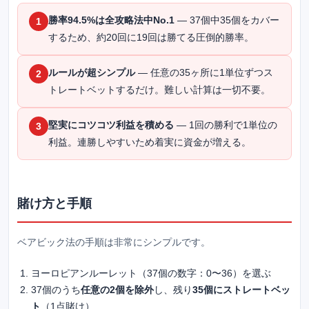
勝率94.5%は全攻略法中No.1
— 37個中35個をカバー
1
するため、約20回に19回は勝てる圧倒的勝率。
ルールが超シンプル
— 任意の35ヶ所に1単位ずつス
2
トレートベットするだけ。難しい計算は一切不要。
堅実にコツコツ利益を積める
— 1回の勝利で1単位の
3
利益。連勝しやすいため着実に資金が増える。
賭け方と手順
ベアビック法の手順は非常にシンプルです。
ヨーロピアンルーレット（37個の数字：0〜36）を選ぶ
37個のうち
任意の2個を除外
し、残り
35個にストレートベッ
ト
（1点賭け）