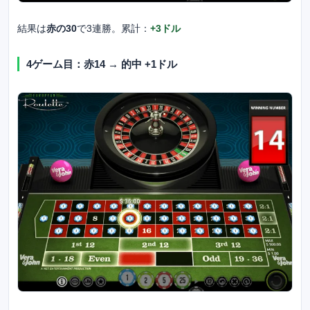
結果は
赤の30
で3連勝。累計：
+3ドル
4ゲーム目：赤14 → 的中 +1ドル